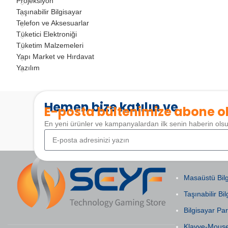
Projeksiyon
Taşınabilir Bilgisayar
Telefon ve Aksesuarlar
Tüketici Elektroniği
Tüketim Malzemeleri
Yapı Market ve Hırdavat
Yazılım
Hemen bize katılın ve
E-posta bültenimize abone o
En yeni ürünler ve kampanyalardan ilk senin haberin ols
POPÜLER KAT
Masaüstü Bilg
Taşınabilir Bil
Bilgisayar Par
Klavye-Mous