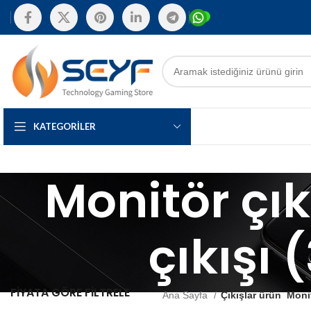
KATEGORILER
Monitör çıkı
çıkışı 
FIYATA GÖRE FILTRELE
Ana Sayfa
Çıkışlar ürün
Monit