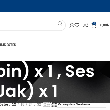
0
0,00
₺
ŞIM
DESTEK
in) x 1 , Ses
Jak) x 1
öster
12
18
24
32