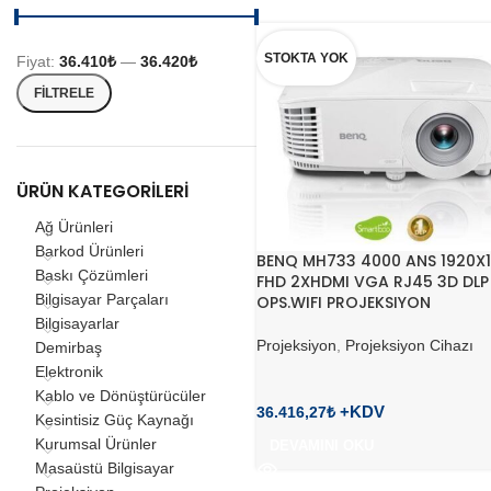
STOKTA YOK
Fiyat:
36.410₺
—
36.420₺
FILTRELE
ÜRÜN KATEGORILERI
Ağ Ürünleri
Barkod Ürünleri
BENQ MH733 4000 ANS 1920X
Baskı Çözümleri
FHD 2XHDMI VGA RJ45 3D DLP
Bilgisayar Parçaları
OPS.WIFI PROJEKSIYON
Bilgisayarlar
Projeksiyon
,
Projeksiyon Cihazı
Demirbaş
Elektronik
Kablo ve Dönüştürücüler
36.416,27
₺
Kesintisiz Güç Kaynağı
Kurumsal Ürünler
DEVAMINI OKU
Masaüstü Bilgisayar