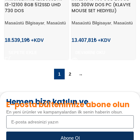
I3-12100 8GB 512SSD UHD
SSD 300W DOS PC (KLAVYE
730 DOS
MOUSE SET HEDIYELI)
Masaüstü Bilgisayar
,
Masaüstü
Masaüstü Bilgisayar
,
Masaüstü
18.539,19
₺
13.407,81
₺
SEPETE EKLE
DEVAMINI OKU
1
2
→
Hemen bize katılın ve
E-posta bültenimize abone olun
En yeni ürünler ve kampanyalardan ilk senin haberin olsun.
Abone Ol