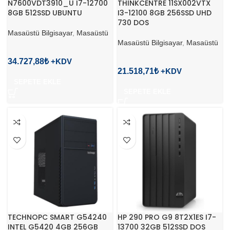
N7600VDT3910_U I7-12700
THINKCENTRE 11SX002VTX
8GB 512SSD UBUNTU
I3-12100 8GB 256SSD UHD
730 DOS
Masaüstü Bilgisayar
,
Masaüstü
Masaüstü Bilgisayar
,
Masaüstü
34.727,88
₺
21.518,71
₺
SEPETE EKLE
SEPETE EKLE
TECHNOPC SMART G54240
HP 290 PRO G9 8T2X1ES I7-
INTEL G5420 4GB 256GB
13700 32GB 512SSD DOS