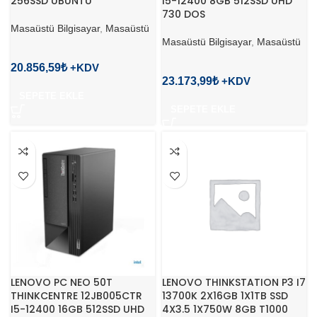
256SSD UBUNTU
I5-12400 8GB 512SSD UHD
730 DOS
Masaüstü Bilgisayar
,
Masaüstü
Masaüstü Bilgisayar
,
Masaüstü
20.856,59
₺
23.173,99
₺
SEPETE EKLE
SEPETE EKLE
LENOVO PC NEO 50T
LENOVO THINKSTATION P3 I7
THINKCENTRE 12JB005CTR
13700K 2X16GB 1X1TB SSD
I5-12400 16GB 512SSD UHD
4X3.5 1X750W 8GB T1000