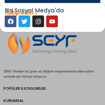
Bizi Sosyal Medya'da
takip edin !
2006 Yılından bu güne siz değerli müşterilerimize daha iyisini
sunmak için hizmet veriyoruz.
POPÜLER KATEGORILER
KURUMSAL