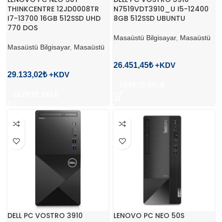
THINKCENTRE 12JD0008TR
N7519VDT3910_U I5-12400
I7-13700 16GB 512SSD UHD
8GB 512SSD UBUNTU
770 DOS
Masaüstü Bilgisayar
,
Masaüstü
Masaüstü Bilgisayar
,
Masaüstü
26.451,45
₺
29.133,02
₺
SEPETE EKLE
SEPETE EKLE
DELL PC VOSTRO 3910
LENOVO PC NEO 50S