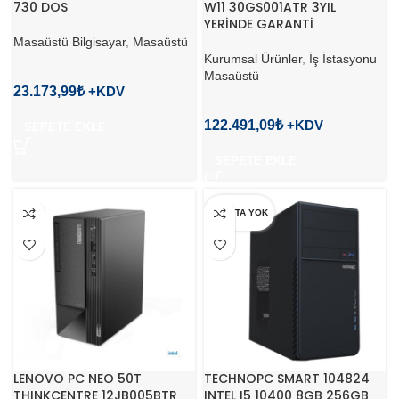
730 DOS
W11 30GS001ATR 3YIL
YERİNDE GARANTİ
Masaüstü Bilgisayar
,
Masaüstü
Kurumsal Ürünler
,
İş İstasyonu
Masaüstü
23.173,99
₺
122.491,09
₺
SEPETE EKLE
SEPETE EKLE
STOKTA YOK
LENOVO PC NEO 50T
TECHNOPC SMART 104824
THINKCENTRE 12JB005BTR
INTEL I5 10400 8GB 256GB