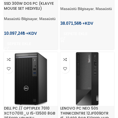
SSD 300W DOS PC (KLAVYE
MOUSE SET HEDIYELI)
Masaüstü Bilgisayar
,
Masaüstü
Masaüstü Bilgisayar
,
Masaüstü
38.071,56
₺
10.097,24
₺
SEPETE EKLE
SEPETE EKLE
DELL PC // OPTIPLEX 7010
LENOVO PC NEO 50S
XCTO7010_U I5-13500 8GB
THINKCENTRE 12JF009DTR