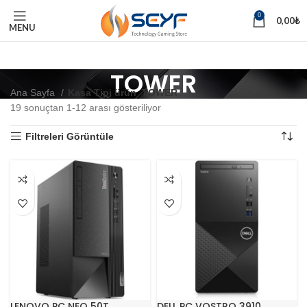
0
0,00
₺
MENU
TOWER
Ana Sayfa
Kasa Tipi ürün
TOWER
19 sonuçtan 1-12 arası gösteriliyor
Filtreleri Görüntüle
LENOVO PC NEO 50T
DELL PC VOSTRO 3910