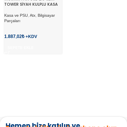
TOWER SİYAH KULPLU KASA
Kasa ve PSU
,
Atx
,
Bilgisayar
Parçaları
1.887,02
₺
SEPETE EKLE
Hemen bize katılın ve