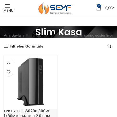
0
0,00
₺
MENU
Slim Kasa
Ana Sayfa
Kasa Tipi ürün
Slim Kasa
Tek bir sonuç gösteriliyor
Filtreleri Görüntüle
FRISBY FC-S6020B 300W
1X80MM FAN USB 2.0 SLIM