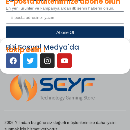
E-posta bültenimize abone olun
En yeni ürünler ve kampanyalardan ilk senin haberin olsun.
Abone Ol
Bizi Sosyal Medya'da
takip edin !
2006 Yılından bu güne siz değerli müşterilerimize daha iyisini
sunmak için hizmet veriyoruz.