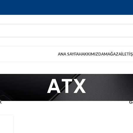
ANA SAYFA
HAKKIMIZDA
MAĞAZA
İLETI
ATX
X
G