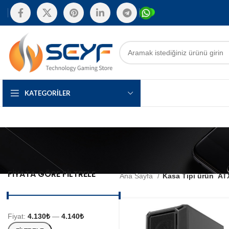
KATEGORILER
FIYATA GÖRE FILTRELE
Ana Sayfa
Kasa Tipi ürün
AT
Fiyat:
4.130₺
—
4.140₺