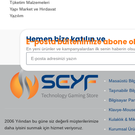
Tüketim Malzemeleri
Yapı Market ve Hırdavat
Yazılım
Hemen bize katılın ve
E-posta bültenimize abone o
En yeni ürünler ve kampanyalardan ilk senin haberin ols
POPÜLER KAT
Masaüstü Bilg
Taşınabilir Bil
Bilgisayar Par
Klavye-Mous
Kulaklık & Mi
2006 Yılından bu güne siz değerli müşterilerimize
daha iyisini sunmak için hizmet veriyoruz.
Kurumsal Ürü