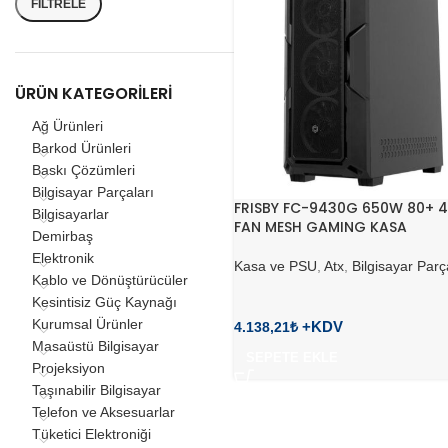
FILTRELE
ÜRÜN KATEGORILERI
Ağ Ürünleri
Barkod Ürünleri
Baskı Çözümleri
Bilgisayar Parçaları
FRISBY FC-9430G 650W 80+ 
Bilgisayarlar
FAN MESH GAMING KASA
Demirbaş
Elektronik
Kasa ve PSU
,
Atx
,
Bilgisayar Parç
Kablo ve Dönüştürücüler
Kesintisiz Güç Kaynağı
Kurumsal Ürünler
4.138,21
₺
Masaüstü Bilgisayar
SEPETE EKLE
Projeksiyon
Taşınabilir Bilgisayar
Telefon ve Aksesuarlar
Tüketici Elektroniği