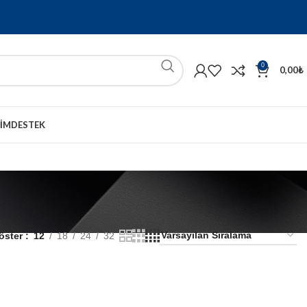
0
0,00
₺
ŞIM
DESTEK
öster
12
18
24
32