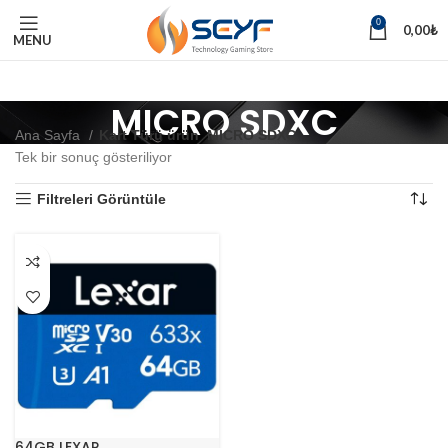
0
0,00
₺
MENU
MICRO SDXC
Ana Sayfa
Kart Türü ürün
MICRO SDXC
Tek bir sonuç gösteriliyor
Filtreleri Görüntüle
64GB LEXAR