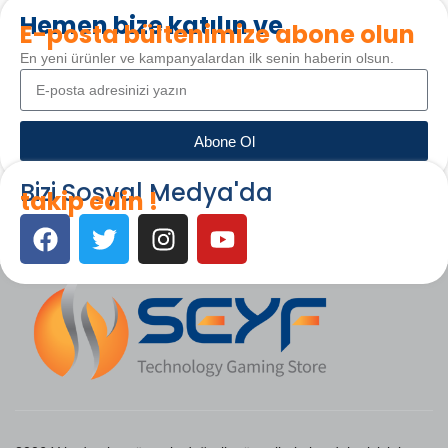
Hemen bize katılın ve
E-posta bültenimize abone olun
En yeni ürünler ve kampanyalardan ilk senin haberin olsun.
Abone Ol
Bizi Sosyal Medya'da
takip edin !