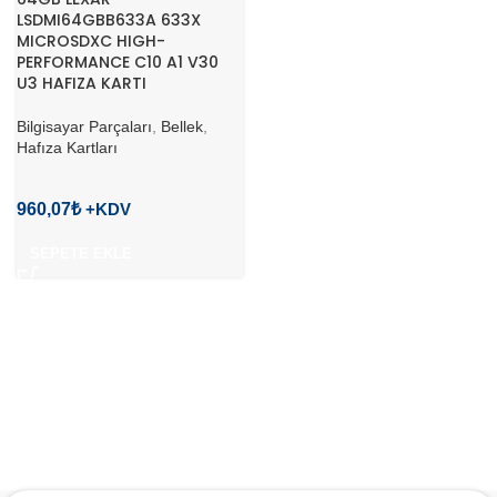
LSDMI64GBB633A 633X
MICROSDXC HIGH-
PERFORMANCE C10 A1 V30
U3 HAFIZA KARTI
Bilgisayar Parçaları
,
Bellek
,
Hafıza Kartları
960,07
₺
SEPETE EKLE