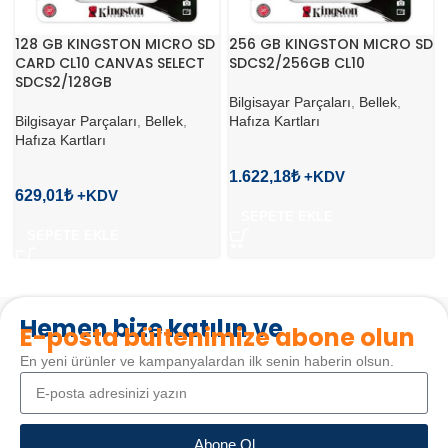
128 GB KINGSTON MICRO SD
256 GB KINGSTON MICRO SD
CARD CL10 CANVAS SELECT
SDCS2/256GB CL10
SDCS2/128GB
Bilgisayar Parçaları
,
Bellek
,
Bilgisayar Parçaları
,
Bellek
,
Hafıza Kartları
Hafıza Kartları
1.622,18
₺
629,01
₺
SEPETE EKLE
SEPETE EKLE
Hemen bize katılın ve
E-posta bültenimize abone olun
En yeni ürünler ve kampanyalardan ilk senin haberin olsun.
Abone Ol