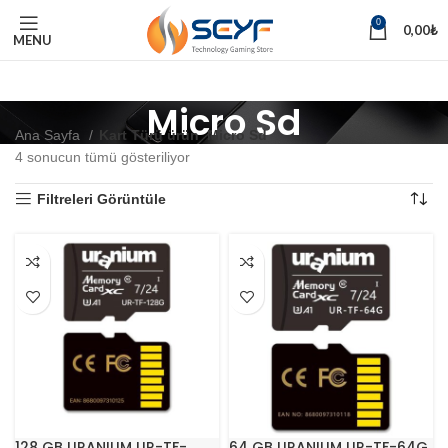
0
0,00
₺
MENU
Micro Sd
Ana Sayfa
Kart Türü ürün
Micro Sd
4 sonucun tümü gösteriliyor
Filtreleri Görüntüle
128 GB URANIUM UR-TF-
64 GB URANIUM UR-TF-64G