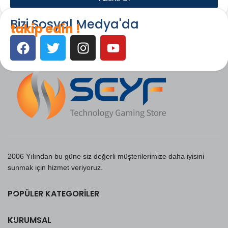
Bizi Sosyal Medya'da
takip edin !
2006 Yılından bu güne siz değerli müşterilerimize daha iyisini
sunmak için hizmet veriyoruz.
POPÜLER KATEGORILER
KURUMSAL