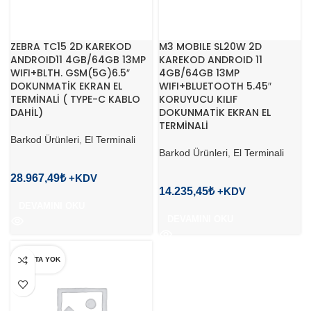
ZEBRA TC15 2D KAREKOD
M3 MOBILE SL20W 2D
ANDROID11 4GB/64GB 13MP
KAREKOD ANDROID 11
WIFI+BLTH. GSM(5G)6.5″
4GB/64GB 13MP
DOKUNMATİK EKRAN EL
WIFI+BLUETOOTH 5.45″
TERMİNALİ ( TYPE-C KABLO
KORUYUCU KILIF
DAHİL)
DOKUNMATİK EKRAN EL
TERMİNALİ
Barkod Ürünleri
,
El Terminali
Barkod Ürünleri
,
El Terminali
28.967,49
₺
14.235,45
₺
DEVAMINI OKU
DEVAMINI OKU
STOKTA YOK