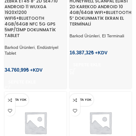
ZEBRA ET45 8″ 2D SE4710
HONEYWELL SCANPAL EDA51
ANDROID 11 WUXGA
2D KAREKOD ANDROID 10
1920X1200
4GB/64GB WIFI+BLUETOOTH
WIFI6+BLUETOOTH
5″ DOKUNMATİK EKRAN EL
4GB/64GB NFC 5G GPS
TERMİNALİ
5MP/13MP DOKUNMATİK
TABLET
Barkod Ürünleri
,
El Terminali
Barkod Ürünleri
,
Endüstriyel
16.387,32
₺
Tablet
SEPETE EKLE
34.760,99
₺
SEPETE EKLE
STOKTA YOK
STOKTA YOK