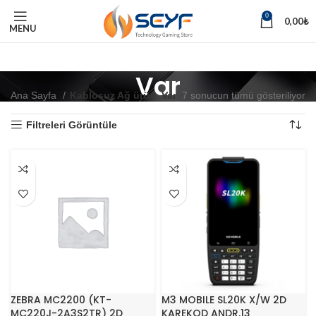
0
0,00
₺
MENU
Var
Ana Sayfa
Kablosuz Ağ ürün
Var
7 sonucun tümü gösteriliyor
Filtreleri Görüntüle
ZEBRA MC2200 (KT-
M3 MOBILE SL20K X/W 2D
MC220J-2A3S2TR) 2D
KAREKOD ANDR.13