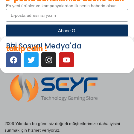
En yeni ürünler ve kampanyalardan ilk senin haberin olsun.
Abone Ol
Bizi Sosyal Medya'da
takip edin !
2006 Yılından bu güne siz değerli müşterilerimize daha iyisini
sunmak için hizmet veriyoruz.