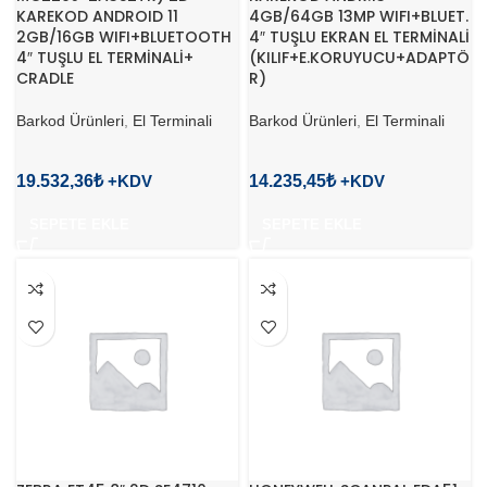
KAREKOD ANDROID 11
4GB/64GB 13MP WIFI+BLUET.
2GB/16GB WIFI+BLUETOOTH
4″ TUŞLU EKRAN EL TERMİNALİ
4″ TUŞLU EL TERMİNALİ+
(KILIF+E.KORUYUCU+ADAPTÖ
CRADLE
R)
Barkod Ürünleri
,
El Terminali
Barkod Ürünleri
,
El Terminali
19.532,36
₺
14.235,45
₺
SEPETE EKLE
SEPETE EKLE