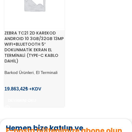
ZEBRA TC21 2D KAREKOD
ANDROID 10 3GB/32GB 13MP
WIFI+BLUETOOTH 5″
DOKUNMATİK EKRAN EL
TERMİNALİ (TYPE-C KABLO
DAHİL)
Barkod Ürünleri
,
El Terminali
19.863,42
₺
DEVAMINI OKU
Hemen bize katılın ve
E-posta bültenimize abone olun