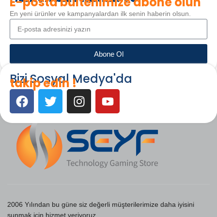
E-posta bültenimize abone olun
En yeni ürünler ve kampanyalardan ilk senin haberin olsun.
Abone Ol
Bizi Sosyal Medya'da
takip edin !
2006 Yılından bu güne siz değerli müşterilerimize daha iyisini
sunmak için hizmet veriyoruz.