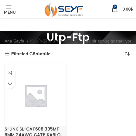
0
0,00
₺
MENU
Utp-Ftp
Ana Sayfa
Kablo Tipi ürün
Utp-Ftp
Tek bir sonuç gösteriliyor
Filtreleri Görüntüle
S-LINK SL-CAT608 305MT
6MM 24AWG CAT6 KABLO