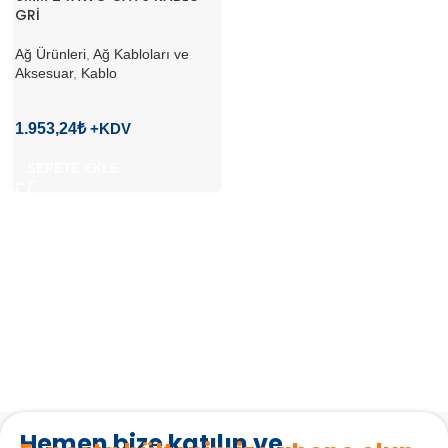
GRİ
Ağ Ürünleri
,
Ağ Kabloları ve
Aksesuar
,
Kablo
1.953,24
₺
SEPETE EKLE
Hemen bize katılın ve