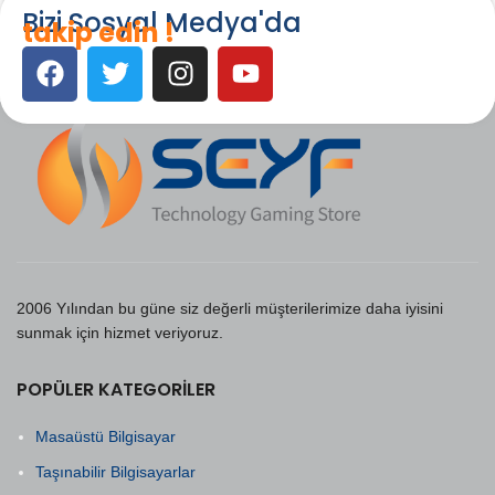
Bizi Sosyal Medya'da
takip edin !
2006 Yılından bu güne siz değerli müşterilerimize daha iyisini
sunmak için hizmet veriyoruz.
POPÜLER KATEGORILER
Masaüstü Bilgisayar
Taşınabilir Bilgisayarlar