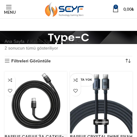
0
0,00
₺
MENU
Type-C
Ana Sayfa
Kablo Tipi ürün
Type-C
2 sonucun tümü gösteriliyor
Filtreleri Görüntüle
STOKTA YOK
BASEUS CAFULE 3A CATKLF-
BASEUS CRYSTAL SHINE SIYAH