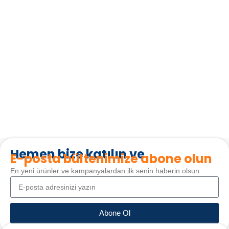
Hemen bize katılın ve
E-posta bültenimize abone olun
En yeni ürünler ve kampanyalardan ilk senin haberin olsun.
Abone Ol