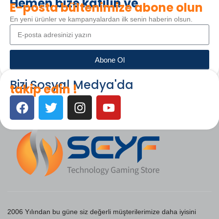
Hemen bize katılın ve
E-posta bültenimize abone olun
En yeni ürünler ve kampanyalardan ilk senin haberin olsun.
Abone Ol
Bizi Sosyal Medya'da
takip edin !
2006 Yılından bu güne siz değerli müşterilerimize daha iyisini