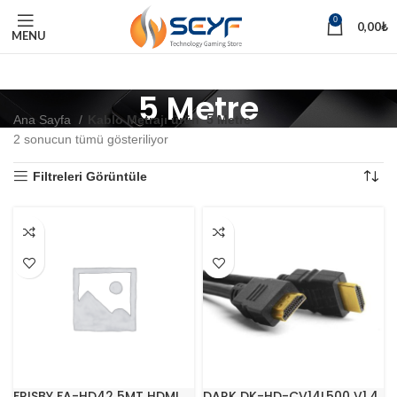
0
0,00
₺
MENU
5 Metre
Ana Sayfa
Kablo Metrajı ürün
5 Metre
2 sonucun tümü gösteriliyor
Filtreleri Görüntüle
FRISBY FA-HD42 5MT HDMI
DARK DK-HD-CV14L500 V1.4