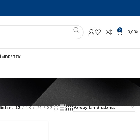
0
0,00
₺
ŞIM
DESTEK
öster
12
18
24
32