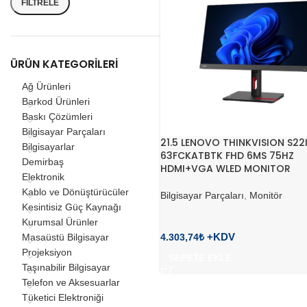
FILTRELE
ÜRÜN KATEGORILERI
Ağ Ürünleri
Barkod Ürünleri
Baskı Çözümleri
Bilgisayar Parçaları
21.5 LENOVO THINKVISION S22
Bilgisayarlar
63FCKATBTK FHD 6MS 75HZ
Demirbaş
HDMI+VGA WLED MONITOR
Elektronik
Kablo ve Dönüştürücüler
Bilgisayar Parçaları
,
Monitör
Kesintisiz Güç Kaynağı
Kurumsal Ürünler
4.303,74
₺
Masaüstü Bilgisayar
Projeksiyon
SEPETE EKLE
Taşınabilir Bilgisayar
Telefon ve Aksesuarlar
Tüketici Elektroniği