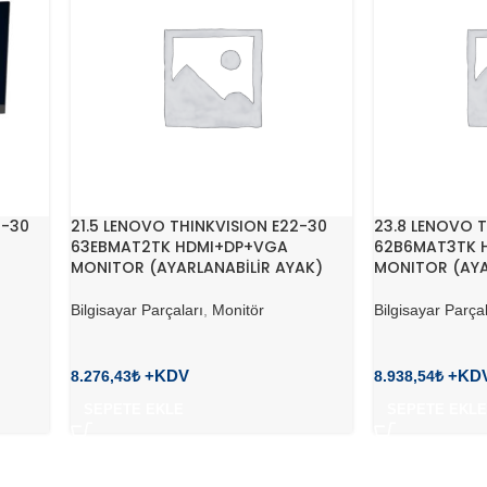
I-30
21.5 LENOVO THINKVISION E22-30
23.8 LENOVO T
63EBMAT2TK HDMI+DP+VGA
62B6MAT3TK 
MONITOR (AYARLANABİLİR AYAK)
MONITOR (AYA
Bilgisayar Parçaları
,
Monitör
Bilgisayar Parçal
8.276,43
₺
8.938,54
₺
SEPETE EKLE
SEPETE EKLE