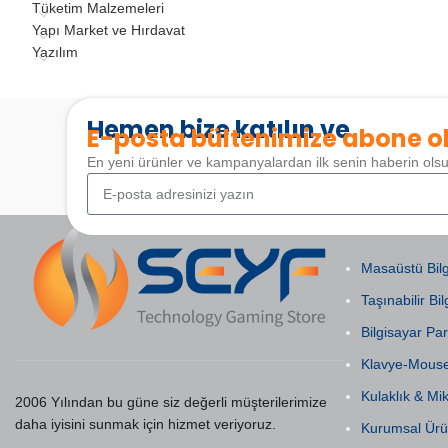
Tüketim Malzemeleri
Yapı Market ve Hırdavat
Yazılım
Hemen bize katılın ve
E-posta bültenimize abone o
En yeni ürünler ve kampanyalardan ilk senin haberin ols
POPÜLER KAT
Masaüstü Bilg
Taşınabilir Bil
Bilgisayar Par
Klavye-Mous
Kulaklık & Mi
2006 Yılından bu güne siz değerli müşterilerimize
daha iyisini sunmak için hizmet veriyoruz.
Kurumsal Ürü