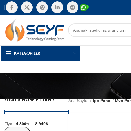
KATEGORILER
FIYATA GÖRE FILTRELE
Ana Sayfa
Ips Panel / Mva Pa
Fiyat:
4.300₺
—
8.940₺