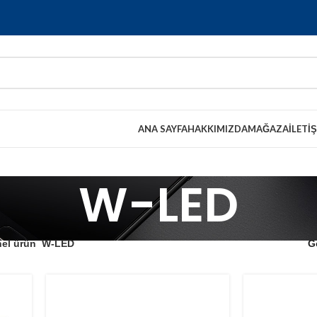
ANA SAYFA
HAKKIMIZDA
MAĞAZA
İLETI
W-LED
nel ürün
W-LED
G