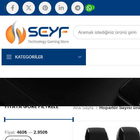
KATEGORILER
FIYATA GÖRE FILTRELE
Ana Sayfa
Hoparlör Sayısı ür
Fiyat:
460₺
—
2.950₺