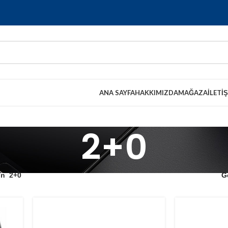
ANA SAYFA
HAKKIMIZDA
MAĞAZA
İLETI
2+0
ün
2+0
G