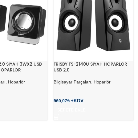
2.0 SİYAH 3WX2 USB
FRISBY FS-2140U SİYAH HOPARLÖR
 HOPARLÖR
USB 2.0
arı
,
Hoparlör
Bilgisayar Parçaları
,
Hoparlör
960,07
₺
SEPETE EKLE