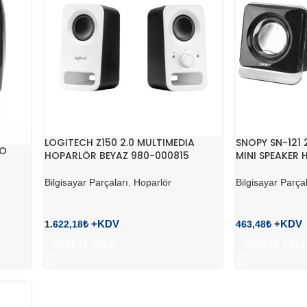
LOGITECH Z150 2.0 MULTIMEDIA
SNOPY SN-121 
EO
HOPARLÖR BEYAZ 980-000815
MINI SPEAKER
Bilgisayar Parçaları
,
Hoparlör
Bilgisayar Parçal
1.622,18
₺
463,48
₺
SEPETE EKLE
SEPETE EKLE