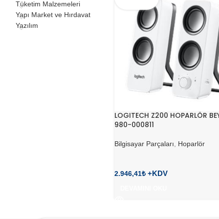
Tüketim Malzemeleri
Yapı Market ve Hırdavat
Yazılım
LOGITECH Z200 HOPARLÖR BE
980-000811
Bilgisayar Parçaları
,
Hoparlör
2.946,41
₺
DEVAMINI OKU