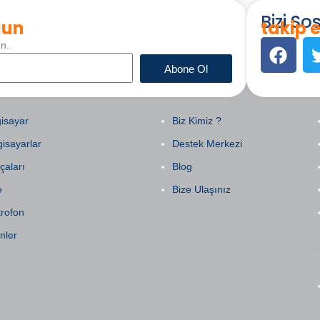
Bizi S
lun
takip e
un.
Abone Ol
EGORILER
KURUMSAL
isayar
Biz Kimiz ?
gisayarlar
Destek Merkezi
çaları
Blog
e
Bize Ulaşınız
krofon
nler