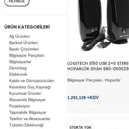
FILTRELE
ÜRÜN KATEGORILERI
Ağ Ürünleri
Barkod Ürünleri
Baskı Çözümleri
Bilgisayar Parçaları
Bilgisayarlar
LOGITECH S150 USB 2+0 STER
Demirbaş
HOPARLÖR SİYAH 980-000029
Elektronik
Bilgisayar Parçaları
,
Hoparlör
Kablo ve Dönüştürücüler
Kesintisiz Güç Kaynağı
Kurumsal Ürünler
1.291,12
₺
Masaüstü Bilgisayar
Projeksiyon
SEPETE EKLE
Taşınabilir Bilgisayar
Telefon ve Aksesuarlar
Tüketici Elektroniği
STOKTA YOK