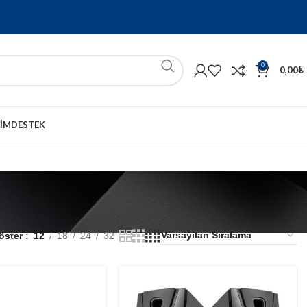
0
0,00
₺
ŞIM
DESTEK
öster
12
18
24
32