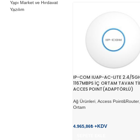
Yapı Market ve Hırdavat
Yazılım
IP-COM IUAP-AC-LITE 2.4/5G
1167MBPS İÇ ORTAM TAVAN Tİ
ACCES POINT(ADAPTÖRLÜ)
Ağ Ürünleri
,
Access Point&Router
Ortam
4.965,86
₺
SEPETE EKLE