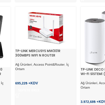
TP-LINK MERCUSYS MW301R
300MBPS WIFI N ROUTER
Ağ Ürünleri
,
Access Point&Router
,
İç
Ortam
00
TP-LINK DECO 
R
WI-FI SİSTEMİ 
,
İç
Ağ Ürünleri
,
Acc
695,22
₺
Ortam
SEPETE EKLE
3.972,68
₺