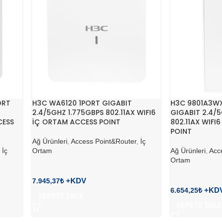
ORT
H3C WA6120 1PORT GIGABIT
H3C 9801A3WX
2.4/5GHZ 1.775GBPS 802.11AX WIFI6
GIGABIT 2.4/5
CESS
İÇ ORTAM ACCESS POINT
802.11AX WIFI
POINT
Ağ Ürünleri
,
Access Point&Router
,
İç
,
İç
Ortam
Ağ Ürünleri
,
Acc
Ortam
7.945,37
₺
6.654,25
₺
SEPETE EKLE
SEPETE EKLE