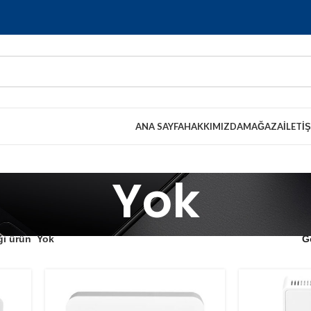
ANA SAYFA
HAKKIMIZDA
MAĞAZA
İLETI
Yok
ği ürün
Yok
G