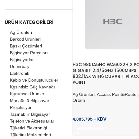
ÜRÜN KATEGORILERI
Ağ Ürünleri
Barkod Ürünleri
Baskı Çözümleri
Bilgisayar Parçaları
Bilgisayarlar
H3C 9801A5NC WA6022H 2 P
Demirbaş
GIGABIT 2.4/5GHZ 1500MBPS
Elektronik
802.11AX WIFI6 DUVAR TİPİ AC
Kablo ve Dönüştürücüler
POINT
Kesintisiz Güç Kaynağı
Kurumsal Ürünler
Ağ Ürünleri
,
Access Point&Router
Ortam
Masaüstü Bilgisayar
Projeksiyon
Taşınabilir Bilgisayar
4.005,79
₺
Telefon ve Aksesuarlar
Tüketici Elektroniği
SEPETE EKLE
Tüketim Malzemeleri