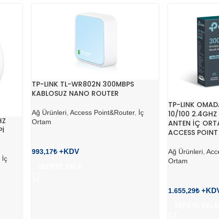
TP-LINK TL-WR802N 300MBPS
KABLOSUZ NANO ROUTER
TP-LINK OMADA
Ağ Ürünleri
,
Access Point&Router
,
İç
10/100 2.4GHZ
HZ
Ortam
ANTEN İÇ ORT
Pİ
ACCESS POINT
Ağ Ürünleri
,
Acc
993,17
₺
,
İç
Ortam
SEPETE EKLE
1.655,29
₺
SEPETE EKLE