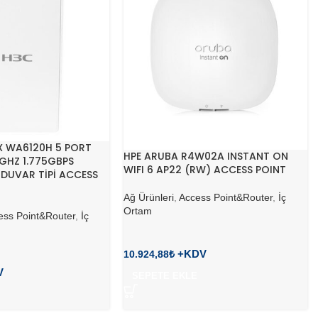
 WA6120H 5 PORT
HPE ARUBA R4W02A INSTANT ON
GHZ 1.775GBPS
WIFI 6 AP22 (RW) ACCESS POINT
6 DUVAR TİPİ ACCESS
Ağ Ürünleri
,
Access Point&Router
,
İç
Ortam
ess Point&Router
,
İç
10.924,88
₺
SEPETE EKLE