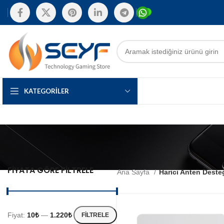
KATEGORILER
FIYATA GÖRE FILTRELE
Ana Sayfa
Harici Anten Deste
Fiyat:
10₺
—
1.220₺
FILTRELE