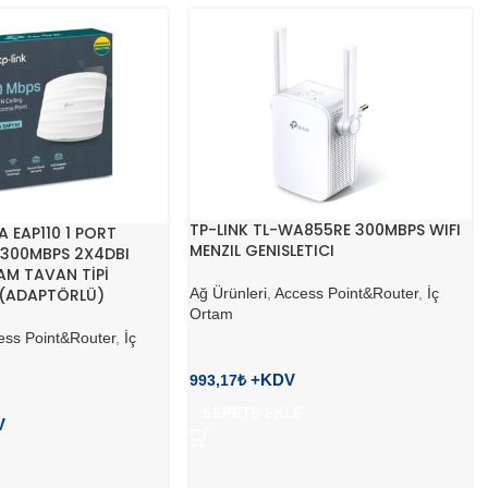
TP-LINK TL-WA855RE 300MBPS WIFI
 EAP110 1 PORT
MENZIL GENISLETICI
 300MBPS 2X4DBI
AM TAVAN TİPİ
(ADAPTÖRLÜ)
Ağ Ürünleri
,
Access Point&Router
,
İç
Ortam
ess Point&Router
,
İç
993,17
₺
SEPETE EKLE