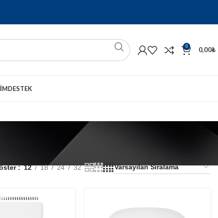
0
0,00
₺
ŞIM
DESTEK
öster
12
18
24
32