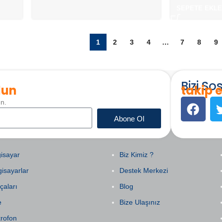
SEPETE EKLE
1
2
3
4
…
7
8
9
Bizi S
lun
takip e
un.
Abone Ol
EGORILER
KURUMSAL
isayar
Biz Kimiz ?
gisayarlar
Destek Merkezi
çaları
Blog
e
Bize Ulaşınız
krofon