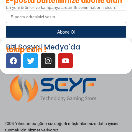
E-posta bültenimize abone olun
En yeni ürünler ve kampanyalardan ilk senin haberin olsun.
Abone Ol
Bizi Sosyal Medya'da
takip edin !
2006 Yılından bu güne siz değerli müşterilerimize daha iyisini
sunmak için hizmet veriyoruz.