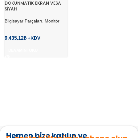
DOKUNMATİK EKRAN VESA
SİYAH
Bilgisayar Parçaları
,
Monitör
9.435,12
₺
DEVAMINI OKU
Hemen bize katılın ve