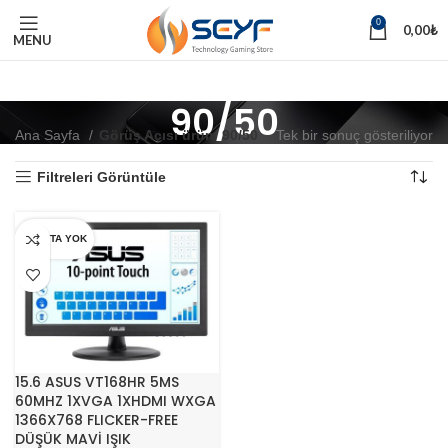
0
0,00
₺
MENU
90/50
Ana Sayfa
Görüş Açısı ürün
90/50
Tek bir sonuç gösteriliyor
Filtreleri Görüntüle
STOKTA YOK
15.6 ASUS VT168HR 5MS
60MHZ 1XVGA 1XHDMI WXGA
1366X768 FLICKER-FREE
DÜŞÜK MAVİ IŞIK