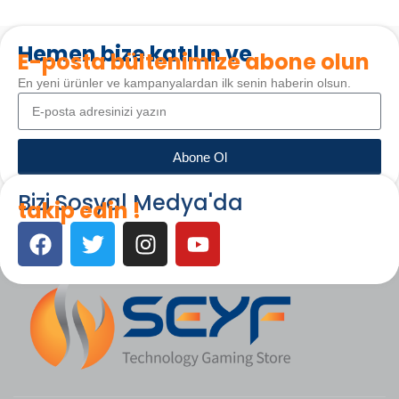
Hemen bize katılın ve
E-posta bültenimize abone olun
En yeni ürünler ve kampanyalardan ilk senin haberin olsun.
Abone Ol
Bizi Sosyal Medya'da
takip edin !