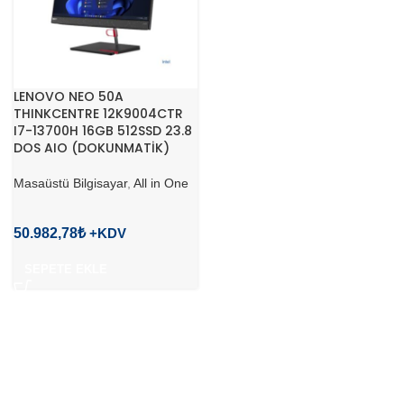
LENOVO NEO 50A
THINKCENTRE 12K9004CTR
I7-13700H 16GB 512SSD 23.8
DOS AIO (DOKUNMATİK)
Masaüstü Bilgisayar
,
All in One
50.982,78
₺
SEPETE EKLE