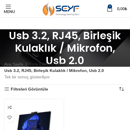
0
0,00
₺
MENU
Usb 3.2, RJ45, Birleşik
Kulaklık / Mikrofon,
Usb 2.0
Ana Sayfa
Giriş Çıkışlar ürün
Usb 3.2, RJ45, Birleşik Kulaklık / Mikrofon, Usb 2.0
Tek bir sonuç gösteriliyor
Filtreleri Görüntüle