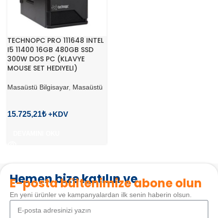
TECHNOPC PRO 111648 INTEL
I5 11400 16GB 480GB SSD
300W DOS PC (KLAVYE
MOUSE SET HEDIYELI)
Masaüstü Bilgisayar
,
Masaüstü
15.725,21
₺
DEVAMINI OKU
Hemen bize katılın ve
E-posta bültenimize abone olun
En yeni ürünler ve kampanyalardan ilk senin haberin olsun.