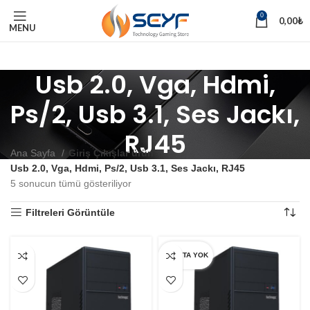
0
0,00
₺
MENU
Usb 2.0, Vga, Hdmi,
Ps/2, Usb 3.1, Ses Jackı,
RJ45
Ana Sayfa
Giriş Çıkışlar ürün
Usb 2.0, Vga, Hdmi, Ps/2, Usb 3.1, Ses Jackı, RJ45
5 sonucun tümü gösteriliyor
Filtreleri Görüntüle
STOKTA YOK