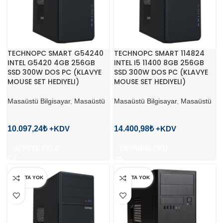
TECHNOPC SMART G54240
TECHNOPC SMART 114824
INTEL G5420 4GB 256GB
INTEL I5 11400 8GB 256GB
SSD 300W DOS PC (KLAVYE
SSD 300W DOS PC (KLAVYE
MOUSE SET HEDIYELI)
MOUSE SET HEDIYELI)
Masaüstü Bilgisayar
,
Masaüstü
Masaüstü Bilgisayar
,
Masaüstü
10.097,24
₺
14.400,98
₺
SEPETE EKLE
DEVAMINI OKU
STOKTA YOK
STOKTA YOK