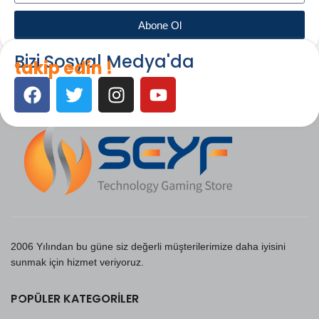
Abone Ol
Bizi Sosyal Medya'da
takip edin !
2006 Yılından bu güne siz değerli müşterilerimize daha iyisini
sunmak için hizmet veriyoruz.
POPÜLER KATEGORILER