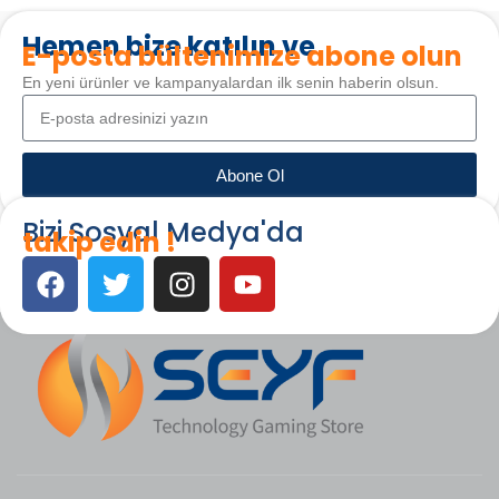
Hemen bize katılın ve
E-posta bültenimize abone olun
En yeni ürünler ve kampanyalardan ilk senin haberin olsun.
Abone Ol
Bizi Sosyal Medya'da
takip edin !