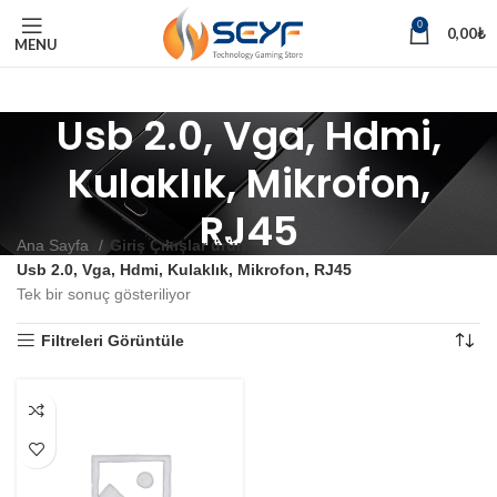
0
0,00
₺
MENU
Usb 2.0, Vga, Hdmi,
Kulaklık, Mikrofon,
RJ45
Ana Sayfa
Giriş Çıkışlar ürün
Usb 2.0, Vga, Hdmi, Kulaklık, Mikrofon, RJ45
Tek bir sonuç gösteriliyor
Filtreleri Görüntüle