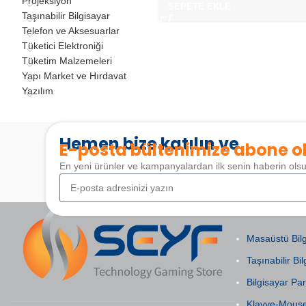
Projeksiyon
SEPETE EKLE
Taşınabilir Bilgisayar
Telefon ve Aksesuarlar
Tüketici Elektroniği
Tüketim Malzemeleri
Yapı Market ve Hırdavat
Yazılım
Hemen bize katılın ve
E-posta bültenimize abone o
En yeni ürünler ve kampanyalardan ilk senin haberin ols
POPÜLER KAT
Masaüstü Bilg
Taşınabilir Bil
Bilgisayar Par
Klavye-Mous