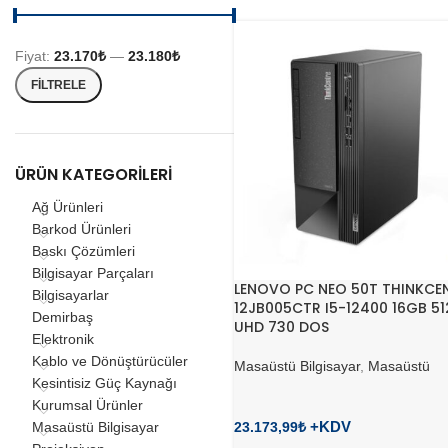
Fiyat:
23.170₺
—
23.180₺
FILTRELE
ÜRÜN KATEGORILERI
Ağ Ürünleri
Barkod Ürünleri
Baskı Çözümleri
Bilgisayar Parçaları
LENOVO PC NEO 50T THINKCE
Bilgisayarlar
12JB005CTR I5-12400 16GB 5
Demirbaş
UHD 730 DOS
Elektronik
Kablo ve Dönüştürücüler
Masaüstü Bilgisayar
,
Masaüstü
Kesintisiz Güç Kaynağı
Kurumsal Ürünler
23.173,99
₺
Masaüstü Bilgisayar