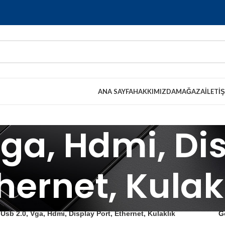
ANA SAYFA
HAKKIMIZDA
MAĞAZA
İLETI
Vga, Hdmi, Dis
hernet, Kulak
Usb 2.0, Vga, Hdmi, Display Port, Ethernet, Kulaklık
G