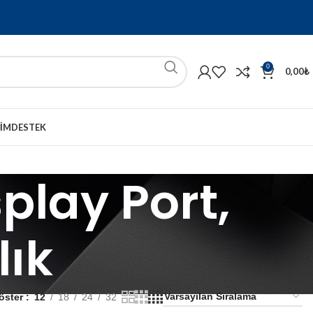
0
0,00
₺
ŞIM
DESTEK
play Port,
lık
öster
12
18
24
32