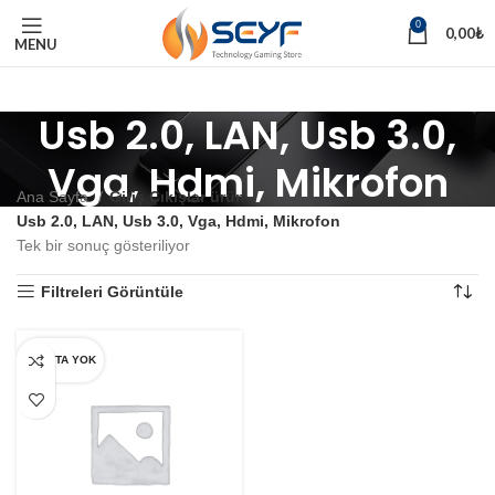
0
0,00
₺
MENU
Usb 2.0, LAN, Usb 3.0,
Vga, Hdmi, Mikrofon
Ana Sayfa
Giriş Çıkışlar ürün
Usb 2.0, LAN, Usb 3.0, Vga, Hdmi, Mikrofon
Tek bir sonuç gösteriliyor
Filtreleri Görüntüle
STOKTA YOK