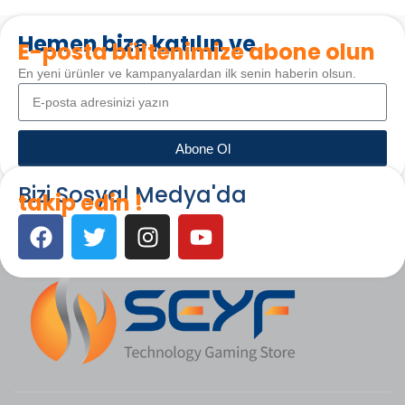
Hemen bize katılın ve
E-posta bültenimize abone olun
En yeni ürünler ve kampanyalardan ilk senin haberin olsun.
Abone Ol
Bizi Sosyal Medya'da
takip edin !