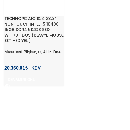
TECHNOPC AIO S24 23.8″
NONTOUCH INTEL I5 10400
16GB DDR4 512GB SSD
WIFI+BT DOS (KLAVYE MOUSE
SET HEDIYELI)
Masaüstü Bilgisayar
,
All in One
20.360,01
₺
DEVAMINI OKU