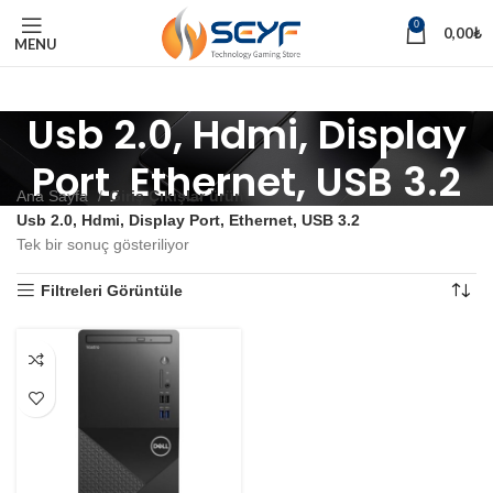
0
0,00
₺
MENU
Usb 2.0, Hdmi, Display
Port, Ethernet, USB 3.2
Ana Sayfa
Giriş Çıkışlar ürün
Usb 2.0, Hdmi, Display Port, Ethernet, USB 3.2
Tek bir sonuç gösteriliyor
Filtreleri Görüntüle