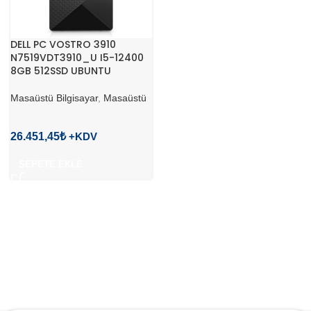
DELL PC VOSTRO 3910
N7519VDT3910_U I5-12400
8GB 512SSD UBUNTU
Masaüstü Bilgisayar
,
Masaüstü
26.451,45
₺
SEPETE EKLE