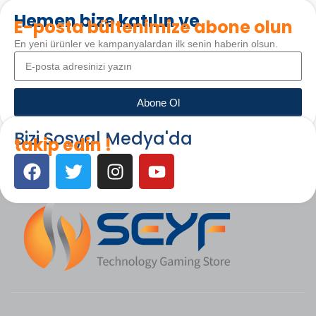
Hemen bize katılın ve
E-posta bültenimize abone olun
En yeni ürünler ve kampanyalardan ilk senin haberin olsun.
Abone Ol
Bizi Sosyal Medya'da
takip edin !