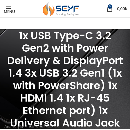
0
0,00
₺
MENU
1x USB Type-C 3.2
Gen2 with Power
Delivery & DisplayPort
1.4 3x USB 3.2 Gen1 (1x
with PowerShare) 1x
HDMI 1.4 1x RJ-45
Ethernet port) 1x
Universal Audio Jack
Ana Sayfa
Giriş Çıkışlar ürün