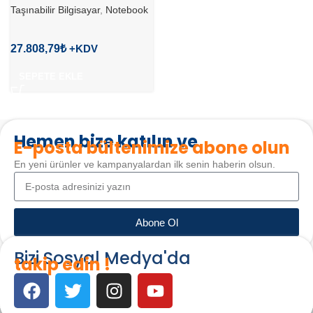
Taşınabilir Bilgisayar
,
Notebook
27.808,79
₺
SEPETE EKLE
Hemen bize katılın ve
E-posta bültenimize abone olun
En yeni ürünler ve kampanyalardan ilk senin haberin olsun.
Abone Ol
Bizi Sosyal Medya'da
takip edin !