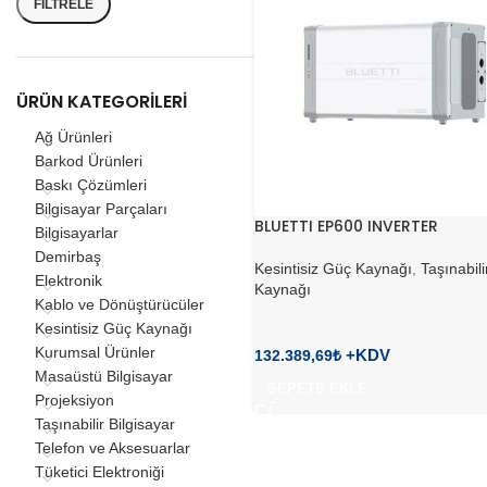
FILTRELE
ÜRÜN KATEGORILERI
Ağ Ürünleri
Barkod Ürünleri
Baskı Çözümleri
Bilgisayar Parçaları
BLUETTI EP600 INVERTER
Bilgisayarlar
Demirbaş
Kesintisiz Güç Kaynağı
,
Taşınabil
Elektronik
Kaynağı
Kablo ve Dönüştürücüler
Kesintisiz Güç Kaynağı
Kurumsal Ürünler
132.389,69
₺
Masaüstü Bilgisayar
SEPETE EKLE
Projeksiyon
Taşınabilir Bilgisayar
Telefon ve Aksesuarlar
Tüketici Elektroniği