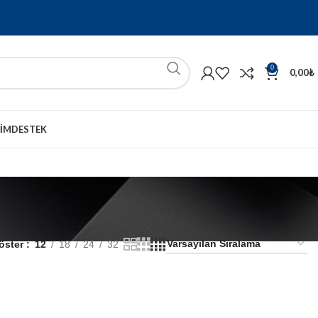
0
0,00
₺
ŞIM
DESTEK
öster
12
18
24
32