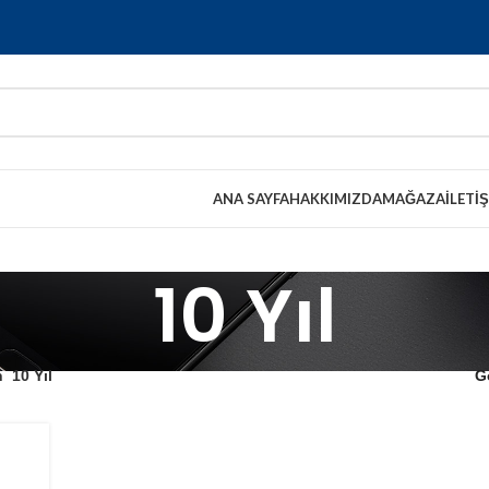
ANA SAYFA
HAKKIMIZDA
MAĞAZA
İLETI
10 Yıl
n
10 Yıl
G