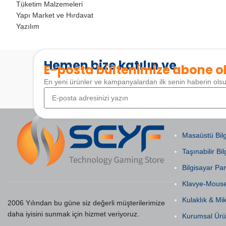
Tüketim Malzemeleri
Yapı Market ve Hırdavat
Yazılım
Hemen bize katılın ve
E-posta bültenimize abone o
En yeni ürünler ve kampanyalardan ilk senin haberin ols
POPÜLER KAT
Masaüstü Bilg
Taşınabilir Bil
Bilgisayar Par
Klavye-Mous
Kulaklık & Mi
2006 Yılından bu güne siz değerli müşterilerimize
daha iyisini sunmak için hizmet veriyoruz.
Kurumsal Ürü