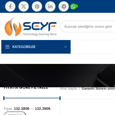
KATEGORILER
FIYATA GÖRE FILTRELE
Ana Sayfa
Garanti Süresi ürü
Fiyat:
132.380₺
—
132.390₺