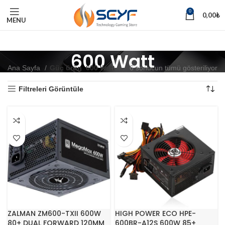
0
0,00
₺
MENU
600 Watt
Ana Sayfa
Güç ürün
600 Watt
6 sonucun tümü gösteriliyor
Filtreleri Görüntüle
ZALMAN ZM600-TXII 600W
HIGH POWER ECO HPE-
80+ DUAL FORWARD 120MM
600BR-A12S 600W 85+