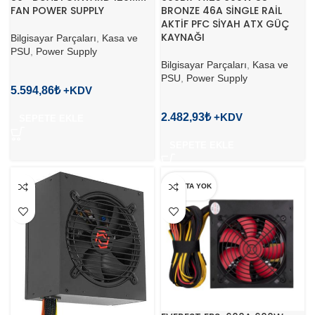
FAN POWER SUPPLY
BRONZE 46A SİNGLE RAİL
AKTİF PFC SİYAH ATX GÜÇ
KAYNAĞI
Bilgisayar Parçaları
,
Kasa ve
PSU
,
Power Supply
Bilgisayar Parçaları
,
Kasa ve
PSU
,
Power Supply
5.594,86
₺
2.482,93
₺
SEPETE EKLE
SEPETE EKLE
STOKTA YOK