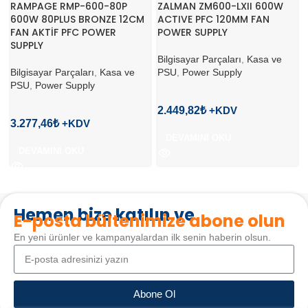
RAMPAGE RMP-600-80P
ZALMAN ZM600-LXII 600W
600W 80PLUS BRONZE 12CM
ACTIVE PFC 120MM FAN
FAN AKTİF PFC POWER
POWER SUPPLY
SUPPLY
Bilgisayar Parçaları
,
Kasa ve
Bilgisayar Parçaları
,
Kasa ve
PSU
,
Power Supply
PSU
,
Power Supply
2.449,82
₺
3.277,46
₺
DEVAMINI OKU
DEVAMINI OKU
Hemen bize katılın ve
E-posta bültenimize abone olun
En yeni ürünler ve kampanyalardan ilk senin haberin olsun.
Abone Ol