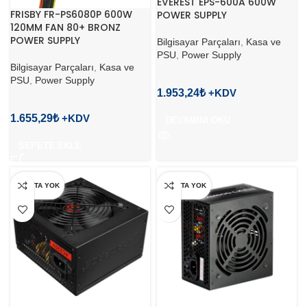
EVEREST EPS-600A 600W
FRISBY FR-PS6080P 600W
POWER SUPPLY
120MM FAN 80+ BRONZ
POWER SUPPLY
Bilgisayar Parçaları
,
Kasa ve
PSU
,
Power Supply
Bilgisayar Parçaları
,
Kasa ve
PSU
,
Power Supply
1.953,24
₺
1.655,29
₺
DEVAMINI OKU
SEPETE EKLE
STOKTA YOK
STOKTA YOK