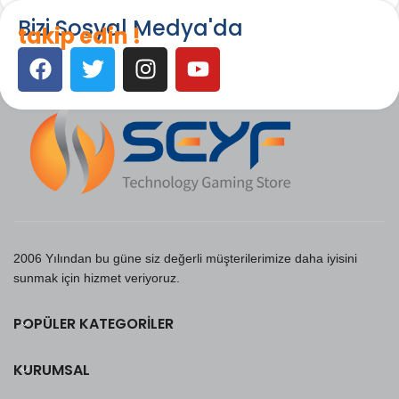
Bizi Sosyal Medya'da
takip edin !
2006 Yılından bu güne siz değerli müşterilerimize daha iyisini
sunmak için hizmet veriyoruz.
POPÜLER KATEGORILER
KURUMSAL