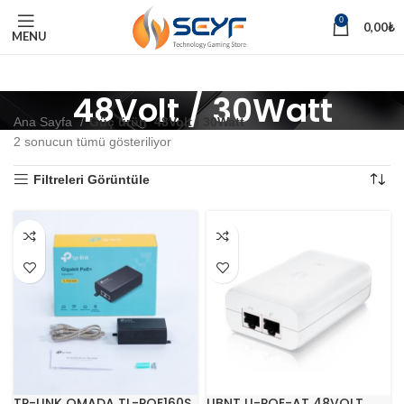
0
0,00
₺
MENU
48Volt / 30Watt
Ana Sayfa
Güç ürün
48Volt / 30Watt
2 sonucun tümü gösteriliyor
Filtreleri Görüntüle
TP-LINK OMADA TL-POE160S
UBNT U-POE-AT 48VOLT