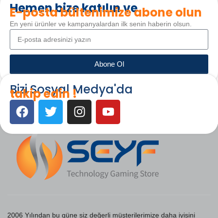
Hemen bize katılın ve
E-posta bültenimize abone olun
En yeni ürünler ve kampanyalardan ilk senin haberin olsun.
Abone Ol
Bizi Sosyal Medya'da
takip edin !
2006 Yılından bu güne siz değerli müşterilerimize daha iyisini