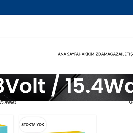
ANA SAYFA
HAKKIMIZDA
MAĞAZA
İLETI
Volt / 15.4W
 15.4Watt
G
STOKTA YOK