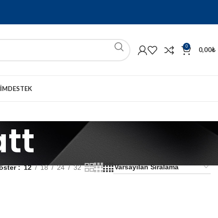
0
0,00
₺
ŞIM
DESTEK
att
öster
12
18
24
32