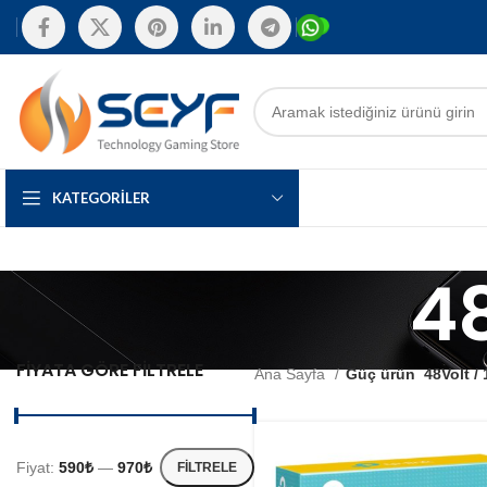
KATEGORILER
48
FIYATA GÖRE FILTRELE
Ana Sayfa
Güç ürün
48Volt /
Fiyat:
590₺
—
970₺
FILTRELE