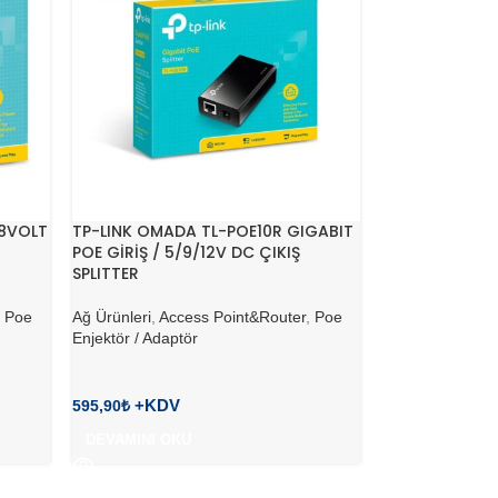
48VOLT
TP-LINK OMADA TL-POE10R GIGABIT
POE GİRİŞ / 5/9/12V DC ÇIKIŞ
SPLITTER
,
Poe
Ağ Ürünleri
,
Access Point&Router
,
Poe
Enjektör / Adaptör
595,90
₺
DEVAMINI OKU