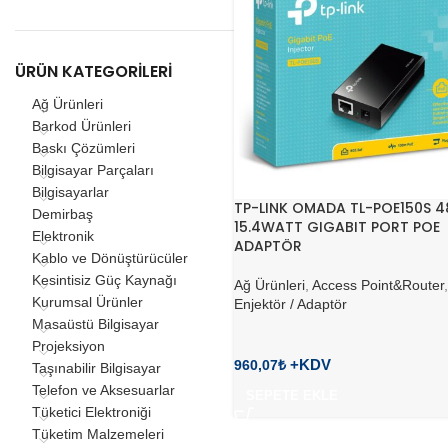
ÜRÜN KATEGORILERI
Ağ Ürünleri
Barkod Ürünleri
Baskı Çözümleri
Bilgisayar Parçaları
Bilgisayarlar
TP-LINK OMADA TL-POE150S 
Demirbaş
15.4WATT GIGABIT PORT POE
Elektronik
ADAPTÖR
Kablo ve Dönüştürücüler
Kesintisiz Güç Kaynağı
Ağ Ürünleri
,
Access Point&Router
Kurumsal Ürünler
Enjektör / Adaptör
Masaüstü Bilgisayar
Projeksiyon
960,07
₺
Taşınabilir Bilgisayar
Telefon ve Aksesuarlar
SEPETE EKLE
Tüketici Elektroniği
Tüketim Malzemeleri