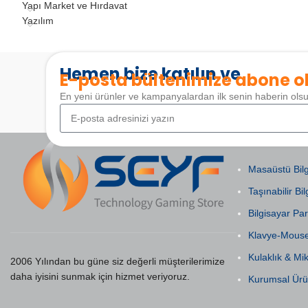
Yapı Market ve Hırdavat
Yazılım
Hemen bize katılın ve
E-posta bültenimize abone o
En yeni ürünler ve kampanyalardan ilk senin haberin ols
POPÜLER KAT
Masaüstü Bilg
Taşınabilir Bil
Bilgisayar Par
Klavye-Mous
Kulaklık & Mi
2006 Yılından bu güne siz değerli müşterilerimize
daha iyisini sunmak için hizmet veriyoruz.
Kurumsal Ürü