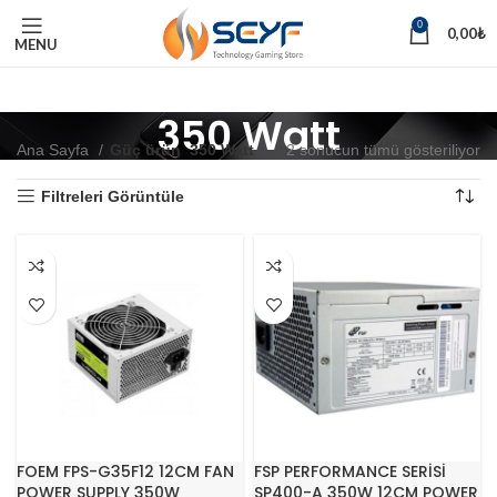
0
0,00
₺
MENU
350 Watt
Ana Sayfa
Güç ürün
350 Watt
2 sonucun tümü gösteriliyor
Filtreleri Görüntüle
FOEM FPS-G35F12 12CM FAN
FSP PERFORMANCE SERİSİ
POWER SUPPLY 350W
SP400-A 350W 12CM POWER