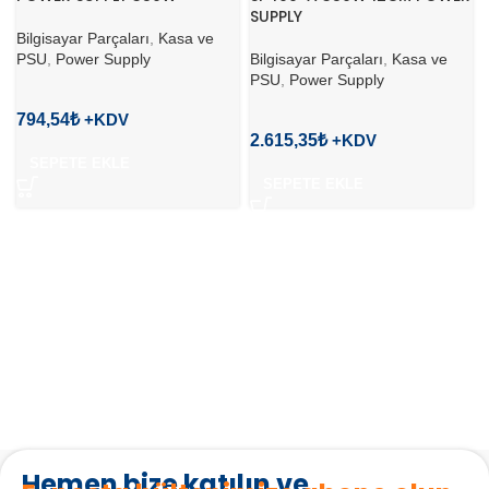
SUPPLY
Bilgisayar Parçaları
,
Kasa ve
PSU
,
Power Supply
Bilgisayar Parçaları
,
Kasa ve
PSU
,
Power Supply
794,54
₺
2.615,35
₺
SEPETE EKLE
SEPETE EKLE
Hemen bize katılın ve