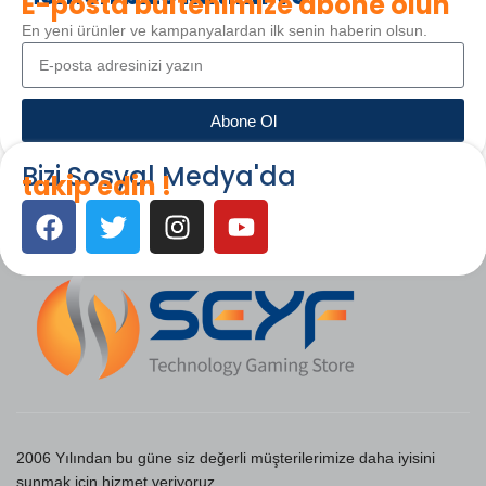
E-posta bültenimize abone olun
En yeni ürünler ve kampanyalardan ilk senin haberin olsun.
Abone Ol
Bizi Sosyal Medya'da
takip edin !
2006 Yılından bu güne siz değerli müşterilerimize daha iyisini
sunmak için hizmet veriyoruz.