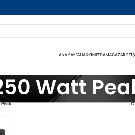
ANA SAYFA
HAKKIMIZDA
MAĞAZA
İLETI
250 Watt Pea
t Peak
G