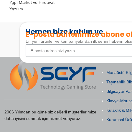
Yapı Market ve Hırdavat
Yazılım
Hemen bize katılın ve
E-posta bültenimize abone o
En yeni ürünler ve kampanyalardan ilk senin haberin ols
POPÜLER KAT
Masaüstü Bilg
Taşınabilir Bil
Bilgisayar Par
Klavye-Mous
Kulaklık & Mi
2006 Yılından bu güne siz değerli müşterilerimize
daha iyisini sunmak için hizmet veriyoruz.
Kurumsal Ürü