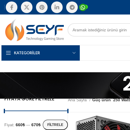
KATEGORILER
FIYATA GÖRE FILTRELE
Ana Sayfa
Güç ürün
250 Wat
Fiyat:
660₺
—
670₺
FILTRELE