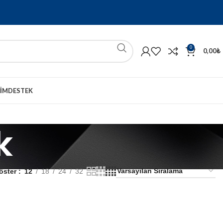
0
0,00
₺
ŞIM
DESTEK
k
öster
12
18
24
32