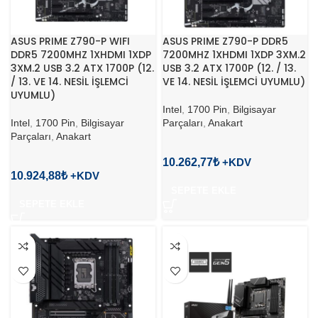
ASUS PRIME Z790-P WIFI
ASUS PRIME Z790-P DDR5
DDR5 7200MHZ 1XHDMI 1XDP
7200MHZ 1XHDMI 1XDP 3XM.2
3XM.2 USB 3.2 ATX 1700P (12.
USB 3.2 ATX 1700P (12. / 13.
/ 13. VE 14. NESİL İŞLEMCİ
VE 14. NESİL İŞLEMCİ UYUMLU)
UYUMLU)
Intel
,
1700 Pin
,
Bilgisayar
Intel
,
1700 Pin
,
Bilgisayar
Parçaları
,
Anakart
Parçaları
,
Anakart
10.262,77
₺
10.924,88
₺
SEPETE EKLE
SEPETE EKLE