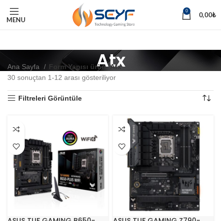
0
0,00
₺
MENU
Atx
Ana Sayfa
Form Yapısı ürün
Atx
30 sonuçtan 1-12 arası gösteriliyor
Filtreleri Görüntüle
ASUS TUF GAMING B650-
ASUS TUF GAMING Z790-