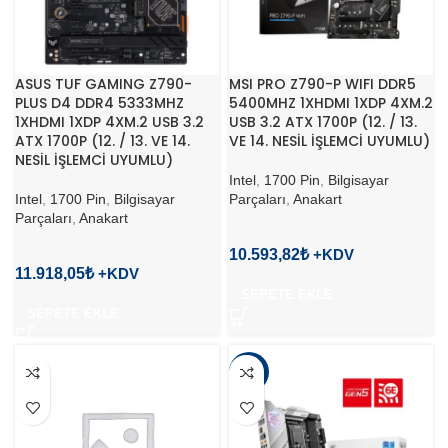
ASUS TUF GAMING Z790-
MSI PRO Z790-P WIFI DDR5
PLUS D4 DDR4 5333MHZ
5400MHZ 1XHDMI 1XDP 4XM.2
1XHDMI 1XDP 4XM.2 USB 3.2
USB 3.2 ATX 1700P (12. / 13.
ATX 1700P (12. / 13. VE 14.
VE 14. NESİL İŞLEMCİ UYUMLU)
NESİL İŞLEMCİ UYUMLU)
Intel
,
1700 Pin
,
Bilgisayar
Intel
,
1700 Pin
,
Bilgisayar
Parçaları
,
Anakart
Parçaları
,
Anakart
10.593,82
₺
11.918,05
₺
SEPETE EKLE
SEPETE EKLE
-11%