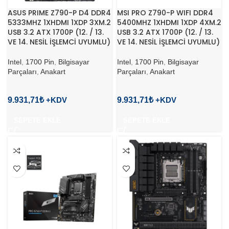
ASUS PRIME Z790-P D4 DDR4
MSI PRO Z790-P WIFI DDR4
5333MHZ 1XHDMI 1XDP 3XM.2
5400MHZ 1XHDMI 1XDP 4XM.2
USB 3.2 ATX 1700P (12. / 13.
USB 3.2 ATX 1700P (12. / 13.
VE 14. NESİL İŞLEMCİ UYUMLU)
VE 14. NESİL İŞLEMCİ UYUMLU)
Intel
,
1700 Pin
,
Bilgisayar
Intel
,
1700 Pin
,
Bilgisayar
Parçaları
,
Anakart
Parçaları
,
Anakart
9.931,71
₺
9.931,71
₺
SEPETE EKLE
SEPETE EKLE