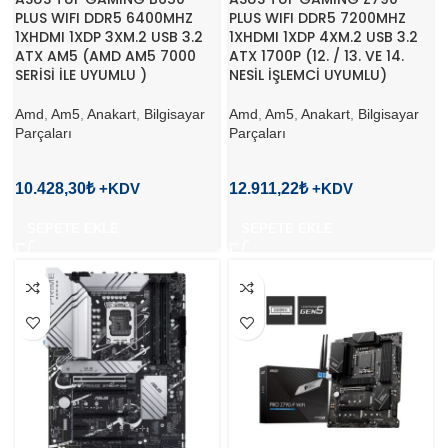
PLUS WIFI DDR5 6400MHZ
PLUS WIFI DDR5 7200MHZ
1XHDMI 1XDP 3XM.2 USB 3.2
1XHDMI 1XDP 4XM.2 USB 3.2
ATX AM5 (AMD AM5 7000
ATX 1700P (12. / 13. VE 14.
SERİSİ İLE UYUMLU )
NESİL İŞLEMCİ UYUMLU)
Amd
,
Am5
,
Anakart
,
Bilgisayar
Amd
,
Am5
,
Anakart
,
Bilgisayar
Parçaları
Parçaları
10.428,30
₺
12.911,22
₺
SEPETE EKLE
SEPETE EKLE