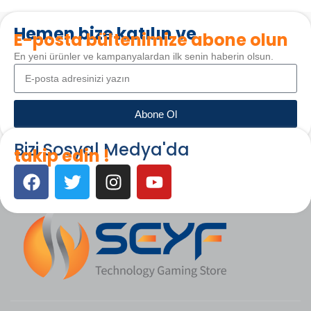
Hemen bize katılın ve
E-posta bültenimize abone olun
En yeni ürünler ve kampanyalardan ilk senin haberin olsun.
Abone Ol
Bizi Sosyal Medya'da
takip edin !