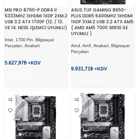
MSI PRO B760-P DDR4 II
ASUS TUF GAMING B650-
5333MHZ 1XHDMI 1XDP 2XM.2
PLUS DDR5 6400MHZ 1XHDMI
USB 3.2 ATX 1700P (12. / 13.
1XDP 3XM.2 USB 3.2 ATX AM5
VE 14. NESİL İŞLEMCİ UYUMLU)
( AMD AM5 7000 SERİSİ İLE
UYUMLU )
Intel
,
1700 Pin
,
Bilgisayar
Parçaları
,
Anakart
Amd
,
Am5
,
Anakart
,
Bilgisayar
Parçaları
5.627,97
₺
9.931,71
₺
SEPETE EKLE
SEPETE EKLE