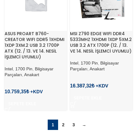
ASUS PROART B760-
MSI Z790 EDGE WIFI DDR4
CREATOR WIFI DDR5 1XHDMI
5333MHZ 1XHDMI 1XDP 5XM.2
1XDP 3XM.2 USB 3.2 1700P
USB 3.2 ATX 1700P (12. / 13.
ATX (12. / 13. VE 14. NESİL
VE 14. NESİL İŞLEMCİ UYUMLU)
İŞLEMCİ UYUMLU)
Intel
,
1700 Pin
,
Bilgisayar
Intel
,
1700 Pin
,
Bilgisayar
Parçaları
,
Anakart
Parçaları
,
Anakart
18.500,00
16.387,32
₺
₺
10.759,35
₺
SEPETE EKLE
SEPETE EKLE
1
2
3
→