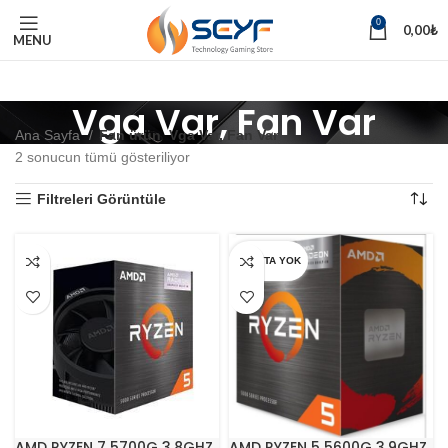
0
0,00
₺
MENU
Vga Var, Fan Var
Ana Sayfa
Fan ürün
Vga Var, Fan Var
2 sonucun tümü gösteriliyor
Filtreleri Görüntüle
STOKTA YOK
AMD RYZEN 7 5700G 3.8GHZ
AMD RYZEN 5 5600G 3.9GHZ