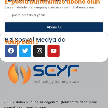
E-posta bültenimize abone olun
En yeni ürünler ve kampanyalardan ilk senin haberin olsun.
Abone Ol
Bizi Sosyal Medya'da
takip edin !
2006 Yılından bu güne siz değerli müşterilerimize daha iyisini
sunmak için hizmet veriyoruz.