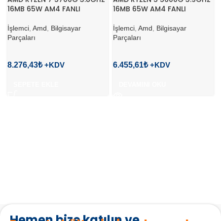
16MB 65W AM4 FANLI
16MB 65W AM4 FANLI
İşlemci
,
Amd
,
Bilgisayar
İşlemci
,
Amd
,
Bilgisayar
Parçaları
Parçaları
8.276,43
₺
6.455,61
₺
SEPETE EKLE
DEVAMINI OKU
Hemen bize katılın ve