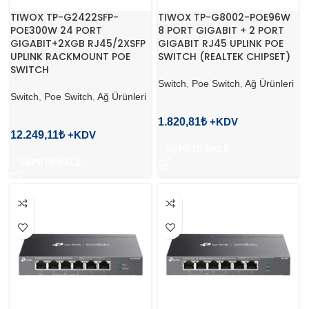
TIWOX TP-G2422SFP-
TIWOX TP-G8002-POE96W
POE300W 24 PORT
8 PORT GIGABIT + 2 PORT
GIGABIT+2XGB RJ45/2XSFP
GIGABIT RJ45 UPLINK POE
UPLINK RACKMOUNT POE
SWITCH (REALTEK CHIPSET)
SWITCH
Switch
,
Poe Switch
,
Ağ Ürünleri
Switch
,
Poe Switch
,
Ağ Ürünleri
1.820,81
₺
12.249,11
₺
SEPETE EKLE
SEPETE EKLE