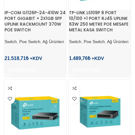
IP-COM G1126P-24-410W 24
TP-LINK LS109P 8 PORT
PORT GIGABIT + 2X1GB SFP
10/100 +1 PORT RJ45 UPLINK
UPLINK RACKMOUNT 370W
63W 250 METRE POE MESAFE
POE SWITCH
METAL KASA SWITCH
Switch
,
Poe Switch
,
Ağ Ürünleri
Switch
,
Poe Switch
,
Ağ Ürünleri
21.518,71
₺
1.489,76
₺
SEPETE EKLE
SEPETE EKLE