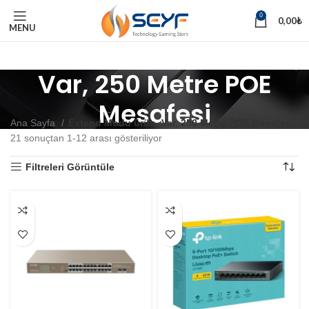
0
0,00
₺
MENU
Var, 250 Metre POE
Mesafesi
Ana Sayfa
Extend Modu ürün
Var, 250 Metre POE Mesafesi
21 sonuçtan 1-12 arası gösteriliyor
Filtreleri Görüntüle