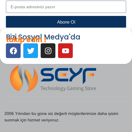
Abone Ol
Bizi Sosyal Medya'da
takip edin !
2006 Yılından bu güne siz değerli müşterilerimize daha iyisini
sunmak için hizmet veriyoruz.