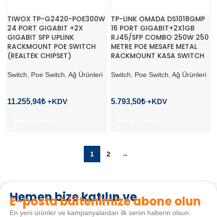
TIWOX TP-G2420-POE300W
TP-LINK OMADA DS1018GMP
24 PORT GIGABIT +2X
16 PORT GIGABIT+2X1GB
GIGABIT SFP UPLINK
RJ45/SFP COMBO 250W 250
RACKMOUNT POE SWITCH
METRE POE MESAFE METAL
(REALTEK CHIPSET)
RACKMOUNT KASA SWITCH
Switch
,
Poe Switch
,
Ağ Ürünleri
Switch
,
Poe Switch
,
Ağ Ürünleri
11.255,94
₺
5.793,50
₺
SEPETE EKLE
SEPETE EKLE
1
2
→
Hemen bize katılın ve
E-posta bültenimize abone olun
En yeni ürünler ve kampanyalardan ilk senin haberin olsun.