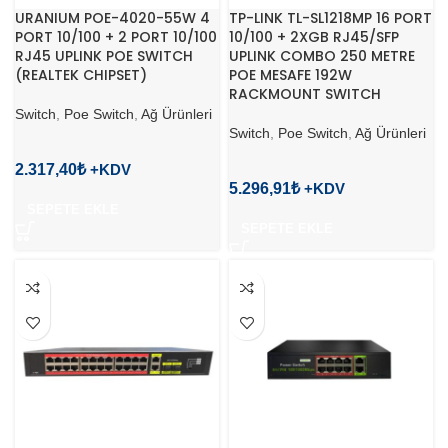
URANIUM POE-4020-55W 4
TP-LINK TL-SL1218MP 16 PORT
PORT 10/100 + 2 PORT 10/100
10/100 + 2XGB RJ45/SFP
RJ45 UPLINK POE SWITCH
UPLINK COMBO 250 METRE
(REALTEK CHIPSET)
POE MESAFE 192W
RACKMOUNT SWITCH
Switch
,
Poe Switch
,
Ağ Ürünleri
Switch
,
Poe Switch
,
Ağ Ürünleri
2.317,40
₺
5.296,91
₺
SEPETE EKLE
SEPETE EKLE