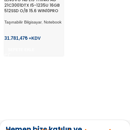
21C3001DTX I5-1235U 16GB
512SSD O/B 15.6 WIN10PRO
Taşınabilir Bilgisayar
,
Notebook
31.781,47
₺
SEPETE EKLE
Hemen bize katılın ve