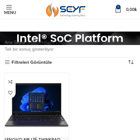
0
0,00
₺
MENU
Intel® SoC Platform
Ana Sayfa
Ekran Kartı Chipset ürün
Intel® SoC Platform
Tek bir sonuç gösteriliyor
Filtreleri Görüntüle
LENOVO NB L15 THINKPAD