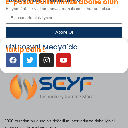
E-posta bültenimize abone olun
En yeni ürünler ve kampanyalardan ilk senin haberin olsun.
Abone Ol
Bizi Sosyal Medya'da
takip edin !
2006 Yılından bu güne siz değerli müşterilerimize daha iyisini
sunmak için hizmet veriyoruz.