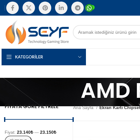
KATEGORILER
AMD 
FIYATA GÖRE FILTRELE
Ana Sayfa
Ekran Kartı Chipse
Fiyat:
23.140₺
—
23.150₺