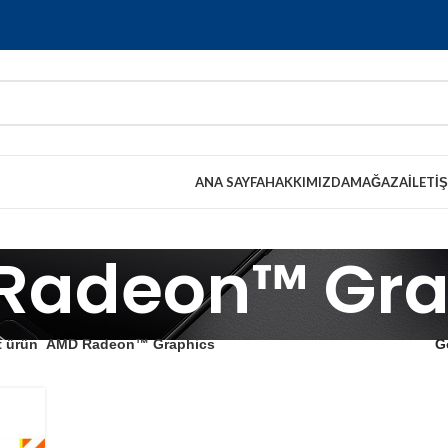
ANA SAYFA
HAKKIMIZDA
MAĞAZA
İLETI
Radeon™ Gra
t ürün
AMD Radeon™ Graphics
G