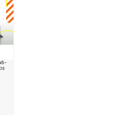
N5-
OS