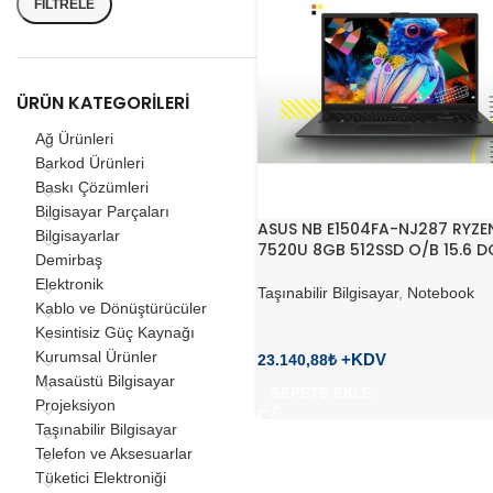
FILTRELE
ÜRÜN KATEGORILERI
Ağ Ürünleri
Barkod Ürünleri
Baskı Çözümleri
Bilgisayar Parçaları
ASUS NB E1504FA-NJ287 RYZE
Bilgisayarlar
7520U 8GB 512SSD O/B 15.6 D
Demirbaş
Elektronik
Taşınabilir Bilgisayar
,
Notebook
Kablo ve Dönüştürücüler
Kesintisiz Güç Kaynağı
Kurumsal Ürünler
23.140,88
₺
Masaüstü Bilgisayar
SEPETE EKLE
Projeksiyon
Taşınabilir Bilgisayar
Telefon ve Aksesuarlar
Tüketici Elektroniği