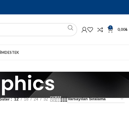
0
0,00
₺
ŞIM
DESTEK
phics
öster
12
18
24
32