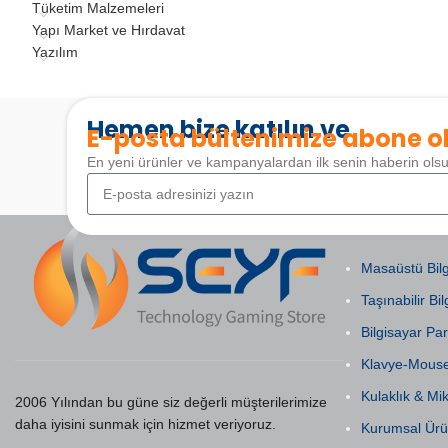
Tüketim Malzemeleri
Yapı Market ve Hırdavat
Yazılım
Hemen bize katılın ve
E-posta bültenimize abone o
En yeni ürünler ve kampanyalardan ilk senin haberin ols
POPÜLER KAT
Masaüstü Bilg
Taşınabilir Bil
Bilgisayar Par
Klavye-Mous
Kulaklık & Mi
2006 Yılından bu güne siz değerli müşterilerimize
daha iyisini sunmak için hizmet veriyoruz.
Kurumsal Ürü