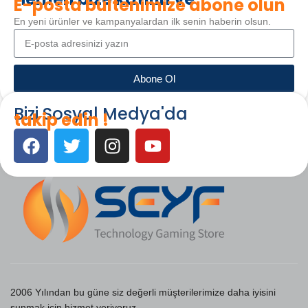
E-posta bültenimize abone olun
En yeni ürünler ve kampanyalardan ilk senin haberin olsun.
Abone Ol
Bizi Sosyal Medya'da
takip edin !
2006 Yılından bu güne siz değerli müşterilerimize daha iyisini
sunmak için hizmet veriyoruz.