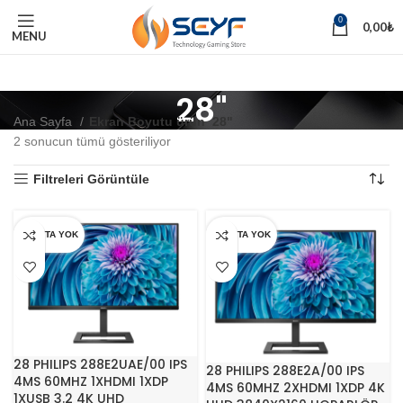
0
0,00
₺
MENU
28"
Ana Sayfa
Ekran Boyutu ürün
28"
2 sonucun tümü gösteriliyor
Filtreleri Görüntüle
STOKTA YOK
STOKTA YOK
28 PHILIPS 288E2UAE/00 IPS
28 PHILIPS 288E2A/00 IPS
4MS 60MHZ 1XHDMI 1XDP
4MS 60MHZ 2XHDMI 1XDP 4K
1XUSB 3.2 4K UHD