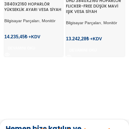
UHD 3840X2160 HOPARLÖR
3840X2160 HOPARLÖR
FLICKER-FREE DÜŞÜK MAVİ
YÜKSEKLİK AYARI VESA SİYAH
IŞIK VESA SİYAH
Bilgisayar Parçaları
,
Monitör
Bilgisayar Parçaları
,
Monitör
14.235,45
₺
13.242,28
₺
DEVAMINI OKU
DEVAMINI OKU
Hemen bize katılın ve