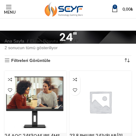
0
0,00
₺
MENU
24"
Ana Sayfa
Ekran Boyutu ürün
24"
2 sonucun tümü gösteriliyor
Filtreleri Görüntüle
24 AOC 24E3QAF IPS 4MS
23.8 PHILIPS 241V8LAB/01