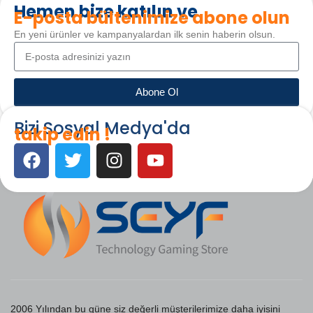
Hemen bize katılın ve
E-posta bültenimize abone olun
En yeni ürünler ve kampanyalardan ilk senin haberin olsun.
Abone Ol
Bizi Sosyal Medya'da
takip edin !
2006 Yılından bu güne siz değerli müşterilerimize daha iyisini