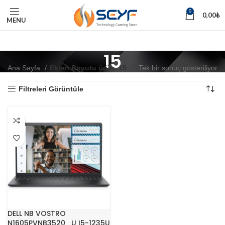
0
0,00
₺
MENU
15
Ana Sayfa
Ekran Boyutu ürün
15
Tek bir sonuç gösteriliyor
Filtreleri Görüntüle
DELL NB VOSTRO
N1605PVNB3520_U I5-1235U