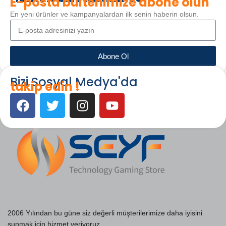
E-posta bültenimize abone olun
En yeni ürünler ve kampanyalardan ilk senin haberin olsun.
Abone Ol
Bizi Sosyal Medya'da
takip edin !
2006 Yılından bu güne siz değerli müşterilerimize daha iyisini
sunmak için hizmet veriyoruz.