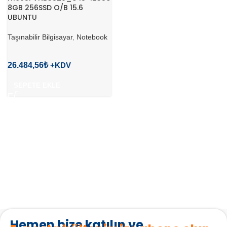
8GB 256SSD O/B 15.6
UBUNTU
Taşınabilir Bilgisayar
,
Notebook
26.484,56
₺
SEPETE EKLE
Hemen bize katılın ve