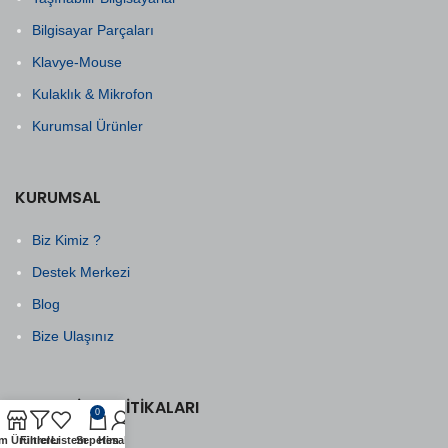
Bilgisayar Parçaları
Klavye-Mouse
Kulaklık & Mikrofon
Kurumsal Ürünler
KURUMSAL
Biz Kimiz ?
Destek Merkezi
Blog
Bize Ulaşınız
ALIŞVERIŞ POLITIKALARI
0
m Ürünler
Filtreler
Listem
Sepetim
Hesabım