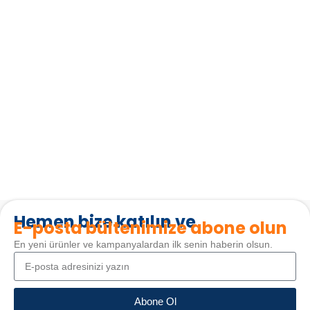
Hemen bize katılın ve
E-posta bültenimize abone olun
En yeni ürünler ve kampanyalardan ilk senin haberin olsun.
Abone Ol