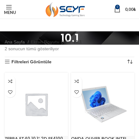
0
0,00
₺
MENU
10.1
Ana Sayfa
Ekran Boyutu ürün
10.1
2 sonucun tümü gösteriliyor
Filtreleri Görüntüle
ZEBRA ET40 10.1″ 2D SE4100
ONDA OLIVER BOOK INTEL