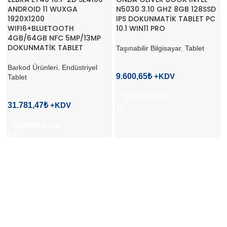
ANDROID 11 WUXGA
N5030 3.10 GHZ 8GB 128SSD
1920X1200
IPS DOKUNMATİK TABLET PC
WIFI6+BLUETOOTH
10.1 WIN11 PRO
4GB/64GB NFC 5MP/13MP
DOKUNMATİK TABLET
Taşınabilir Bilgisayar
,
Tablet
Barkod Ürünleri
,
Endüstriyel
9.600,65
₺
Tablet
SEPETE EKLE
31.781,47
₺
SEPETE EKLE