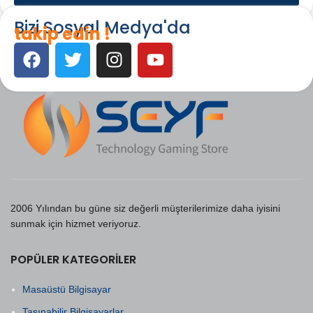
Bizi Sosyal Medya'da
takip edin !
2006 Yılından bu güne siz değerli müşterilerimize daha iyisini
sunmak için hizmet veriyoruz.
POPÜLER KATEGORILER
Masaüstü Bilgisayar
Taşınabilir Bilgisayarlar