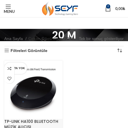
0
0,00
₺
MENU
20 M
Ana Sayfa
Çekim Gücü ürün
20 M
Tek bir sonuç gösteriliyor
Filtreleri Görüntüle
STOKTA YOK
TP-LINK HA100 BLUETOOTH
MÜZİK ALICISI