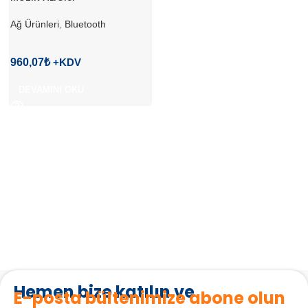
Ağ Ürünleri
,
Bluetooth
960,07
₺
DEVAMINI OKU
Hemen bize katılın ve
E-posta bültenimize abone olun