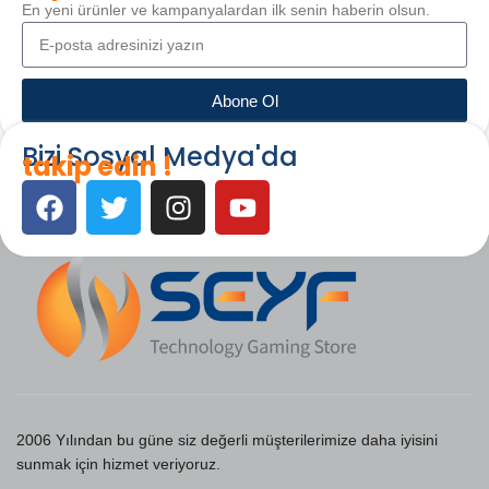
En yeni ürünler ve kampanyalardan ilk senin haberin olsun.
Abone Ol
Bizi Sosyal Medya'da
takip edin !
2006 Yılından bu güne siz değerli müşterilerimize daha iyisini
sunmak için hizmet veriyoruz.