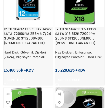
12 TB SEAGATE 3.5 SKYHAWK
12 TB SEAGATE 3.5 EXOS
SATA 7200RPM 256MB 7/24
SATA X18 512E 7200RPM
GUVENLIK ST12000VE001
256MB ST12000NM001J
(RESMI DISTI GARANTILI)
(RESMI DIST GARANTILI)
Hard Disk
,
Güvenlik Diskleri
Nas Diskleri
,
Enterprise
,
(7X24)
,
Bilgisayar Parçaları
Bilgisayar Parçaları
,
Hard Disk
15.460,36
₺
15.228,62
₺
SEPETE EKLE
SEPETE EKLE