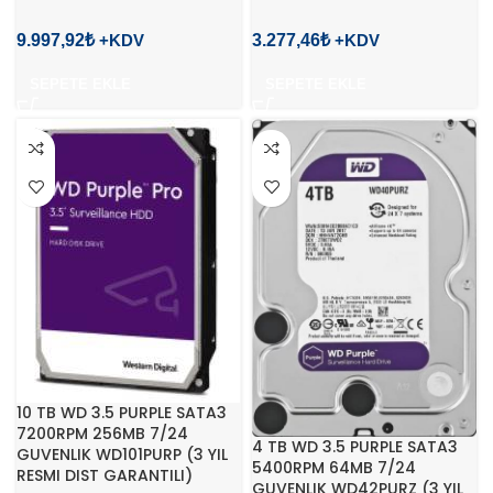
9.997,92
₺
3.277,46
₺
SEPETE EKLE
SEPETE EKLE
10 TB WD 3.5 PURPLE SATA3
7200RPM 256MB 7/24
4 TB WD 3.5 PURPLE SATA3
GUVENLIK WD101PURP (3 YIL
5400RPM 64MB 7/24
RESMI DIST GARANTILI)
GUVENLIK WD42PURZ (3 YIL