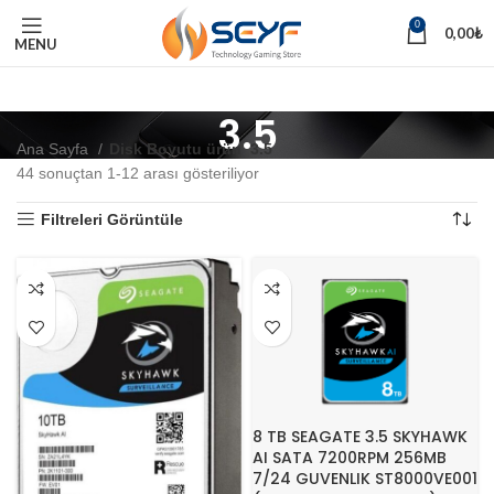
0
0,00
₺
MENU
3.5
Ana Sayfa
Disk Boyutu ürün
3.5
44 sonuçtan 1-12 arası gösteriliyor
Filtreleri Görüntüle
8 TB SEAGATE 3.5 SKYHAWK
AI SATA 7200RPM 256MB
7/24 GUVENLIK ST8000VE001