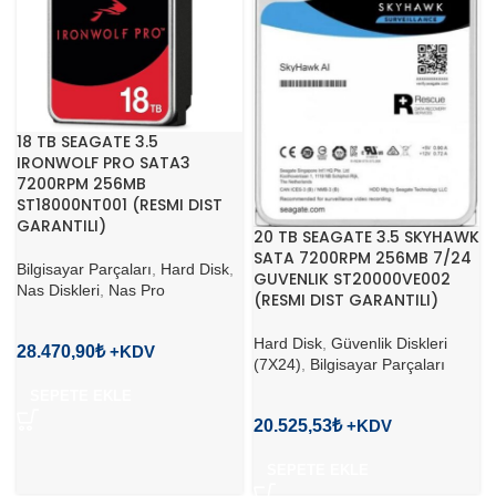
18 TB SEAGATE 3.5
IRONWOLF PRO SATA3
7200RPM 256MB
ST18000NT001 (RESMI DIST
GARANTILI)
20 TB SEAGATE 3.5 SKYHAWK
SATA 7200RPM 256MB 7/24
Bilgisayar Parçaları
,
Hard Disk
,
GUVENLIK ST20000VE002
Nas Diskleri
,
Nas Pro
(RESMI DIST GARANTILI)
Hard Disk
,
Güvenlik Diskleri
28.470,90
₺
(7X24)
,
Bilgisayar Parçaları
SEPETE EKLE
20.525,53
₺
SEPETE EKLE