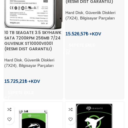
(RESMI DIST GARANTILI)
Hard Disk
,
Güvenlik Diskleri
(7X24)
,
Bilgisayar Parçaları
10 TB SEAGATE 3.5 SKYHAWK
15.526,57
₺
SATA 7200RPM 256MB 7/24
GUVENLIK ST10000VE001
SEPETE EKLE
(RESMI DIST GARANTILI)
Hard Disk
,
Güvenlik Diskleri
(7X24)
,
Bilgisayar Parçaları
15.725,21
₺
SEPETE EKLE