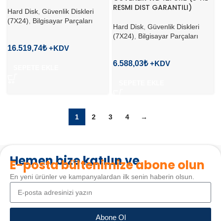
RESMI DIST GARANTILI)
Hard Disk
,
Güvenlik Diskleri
(7X24)
,
Bilgisayar Parçaları
Hard Disk
,
Güvenlik Diskleri
(7X24)
,
Bilgisayar Parçaları
16.519,74
₺
6.588,03
₺
SEPETE EKLE
SEPETE EKLE
1
2
3
4
→
Hemen bize katılın ve
E-posta bültenimize abone olun
En yeni ürünler ve kampanyalardan ilk senin haberin olsun.
Abone Ol