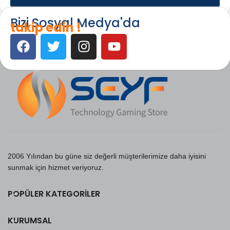
Bizi Sosyal Medya'da
takip edin !
2006 Yılından bu güne siz değerli müşterilerimize daha iyisini
sunmak için hizmet veriyoruz.
POPÜLER KATEGORILER
KURUMSAL