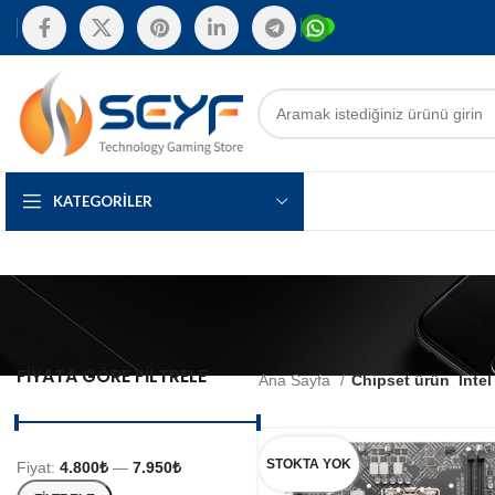
KATEGORILER
FIYATA GÖRE FILTRELE
Ana Sayfa
Chipset ürün
Inte
STOKTA YOK
Fiyat:
4.800₺
—
7.950₺