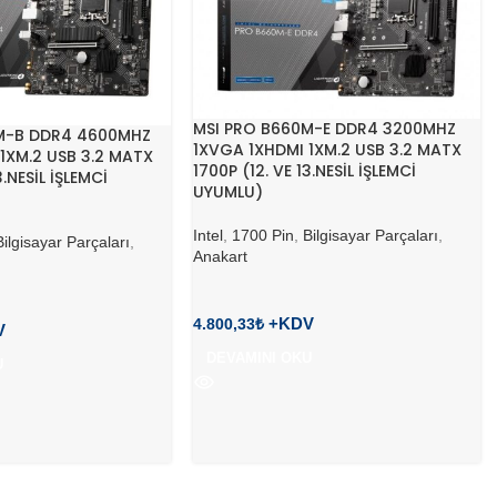
MSI PRO B660M-E DDR4 3200MHZ
M-B DDR4 4600MHZ
1XVGA 1XHDMI 1XM.2 USB 3.2 MATX
1XM.2 USB 3.2 MATX
1700P (12. VE 13.NESİL İŞLEMCİ
3.NESİL İŞLEMCİ
UYUMLU)
Intel
,
1700 Pin
,
Bilgisayar Parçaları
,
Bilgisayar Parçaları
,
Anakart
4.800,33
₺
DEVAMINI OKU
U