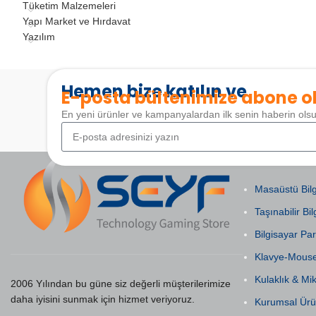
Tüketim Malzemeleri
Yapı Market ve Hırdavat
Yazılım
Hemen bize katılın ve
E-posta bültenimize abone o
En yeni ürünler ve kampanyalardan ilk senin haberin ols
POPÜLER KAT
Masaüstü Bilg
Taşınabilir Bil
Bilgisayar Par
Klavye-Mous
Kulaklık & Mi
2006 Yılından bu güne siz değerli müşterilerimize
daha iyisini sunmak için hizmet veriyoruz.
Kurumsal Ürü