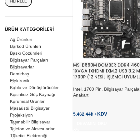
FILTRELE
ÜRÜN KATEGORILERI
Ağ Ürünleri
Barkod Ürünleri
Baskı Çözümleri
Bilgisayar Parçaları
MSI B660M BOMBER DDR4 46
Bilgisayarlar
1XVGA 1XHDMI 1XM.2 USB 3.2 
Demirbaş
1700P (12.NESİL İŞLEMCİ UYUML
Elektronik
Kablo ve Dönüştürücüler
Intel
,
1700 Pin
,
Bilgisayar Parçala
Kesintisiz Güç Kaynağı
Anakart
Kurumsal Ürünler
Masaüstü Bilgisayar
5.462,44
₺
Projeksiyon
Taşınabilir Bilgisayar
DEVAMINI OKU
Telefon ve Aksesuarlar
Tüketici Elektroniği