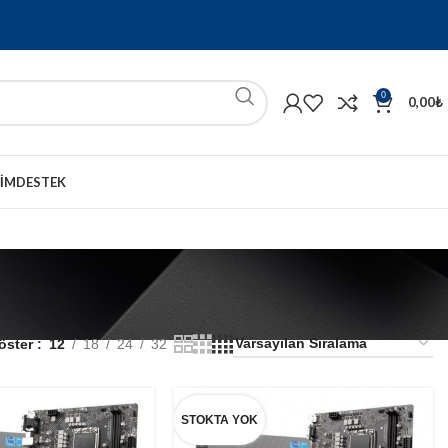
0
0,00
₺
ŞIM
DESTEK
öster
12
18
24
32
STOKTA YOK