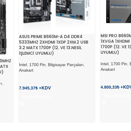
MSI PRO B660
ASUS PRIME B660M-A D4 DDR4
1XVGA 1XHDMI 
5333MHZ 2XHDMI 1XDP 2XM.2 USB
1700P (12. VE 1
3.2 MATX 1700P (12. VE 13.NESİL
UYUMLU)
İŞLEMCİ UYUMLU)
00MHZ
Intel
,
1700 Pin
,
Intel
,
1700 Pin
,
Bilgisayar Parçaları
,
MATX
Anakart
Anakart
U)
rı
,
4.800,33
₺
7.945,37
₺
DEVAMINI OK
DEVAMINI OKU