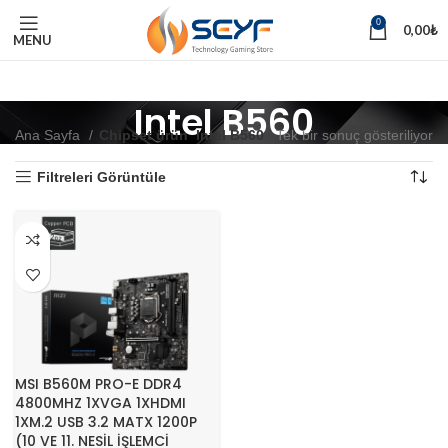
0
0,00
₺
MENU
Intel B560
Ana Sayfa
Chipset ürün
Intel B560
Tek bir sonuç gösteriliyor
Filtreleri Görüntüle
MSI B560M PRO-E DDR4
4800MHZ 1XVGA 1XHDMI
1XM.2 USB 3.2 MATX 1200P
(10 VE 11. NESİL İŞLEMCİ