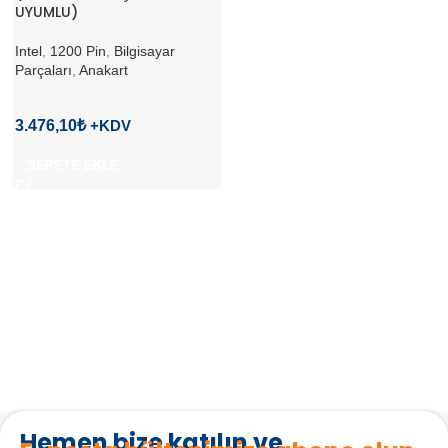
UYUMLU)
Intel
,
1200 Pin
,
Bilgisayar
Parçaları
,
Anakart
3.476,10
₺
SEPETE EKLE
Hemen bize katılın ve