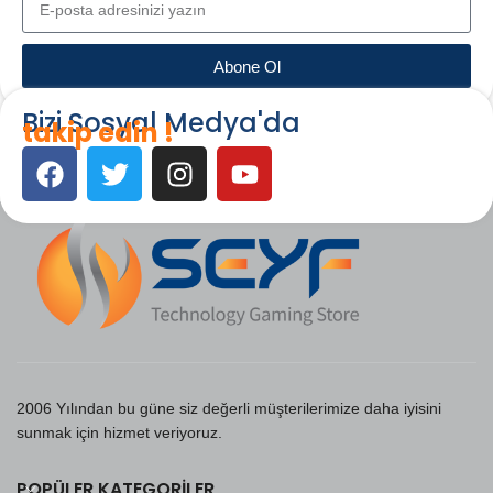
Abone Ol
Bizi Sosyal Medya'da
takip edin !
2006 Yılından bu güne siz değerli müşterilerimize daha iyisini
sunmak için hizmet veriyoruz.
POPÜLER KATEGORILER