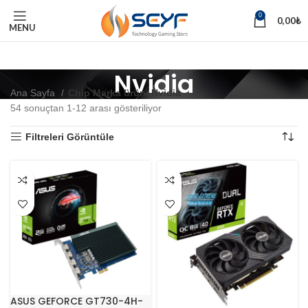
0
0,00
₺
MENU
Nvidia
Ana Sayfa
Chip Marka ürün
Nvidia
54 sonuçtan 1-12 arası gösteriliyor
Filtreleri Görüntüle
ASUS GEFORCE GT730-4H-