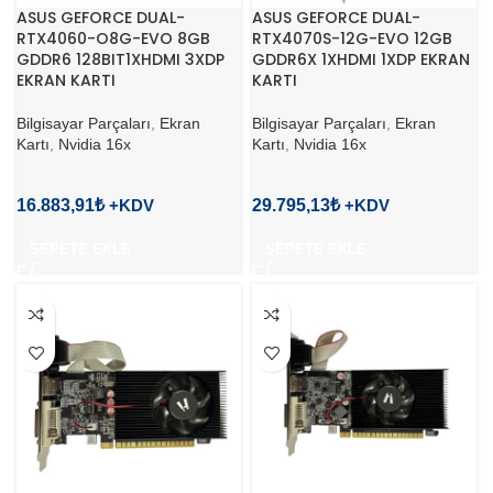
ASUS GEFORCE DUAL-
ASUS GEFORCE DUAL-
RTX4060-O8G-EVO 8GB
RTX4070S-12G-EVO 12GB
GDDR6 128BIT1XHDMI 3XDP
GDDR6X 1XHDMI 1XDP EKRAN
EKRAN KARTI
KARTI
Bilgisayar Parçaları
,
Ekran
Bilgisayar Parçaları
,
Ekran
Kartı
,
Nvidia 16x
Kartı
,
Nvidia 16x
16.883,91
₺
29.795,13
₺
SEPETE EKLE
SEPETE EKLE