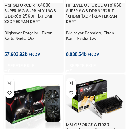
MSI GEFORCE RTX4080
HI-LEVEL GEFORCE GTX1660
SUPER 16G SUPRIM X 16GB
SUPER 6GB DDR6 192BIT
GDDR6X 256BIT 1XHDMI
1XHDMI 1XDP 1XDVI EKRAN
3XDP EKRAN KARTI
KARTI
Bilgisayar Parçaları
,
Ekran
Bilgisayar Parçaları
,
Ekran
Kartı
,
Nvidia 16x
Kartı
,
Nvidia 16x
57.603,92
₺
8.938,54
₺
SEPETE EKLE
SEPETE EKLE
MSI GEFORCE GT1030