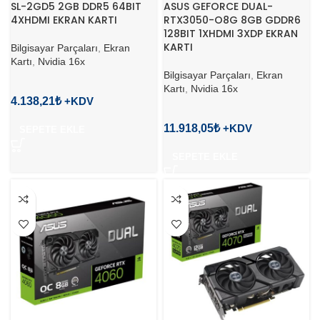
ASUS GEFORCE DUAL-
SL-2GD5 2GB DDR5 64BIT
RTX3050-O8G 8GB GDDR6
4XHDMI EKRAN KARTI
128BIT 1XHDMI 3XDP EKRAN
KARTI
Bilgisayar Parçaları
,
Ekran
Kartı
,
Nvidia 16x
Bilgisayar Parçaları
,
Ekran
Kartı
,
Nvidia 16x
4.138,21
₺
11.918,05
₺
SEPETE EKLE
SEPETE EKLE