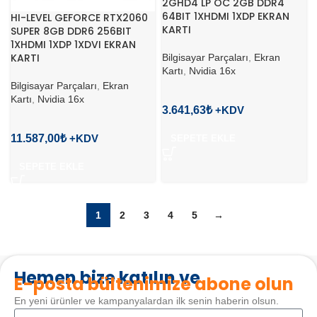
2GHD4 LP OC 2GB DDR4
64BIT 1XHDMI 1XDP EKRAN
HI-LEVEL GEFORCE RTX2060
KARTI
SUPER 8GB DDR6 256BIT
1XHDMI 1XDP 1XDVI EKRAN
KARTI
Bilgisayar Parçaları
,
Ekran
Kartı
,
Nvidia 16x
Bilgisayar Parçaları
,
Ekran
Kartı
,
Nvidia 16x
3.641,63
₺
11.587,00
₺
SEPETE EKLE
SEPETE EKLE
1
2
3
4
5
→
Hemen bize katılın ve
E-posta bültenimize abone olun
En yeni ürünler ve kampanyalardan ilk senin haberin olsun.