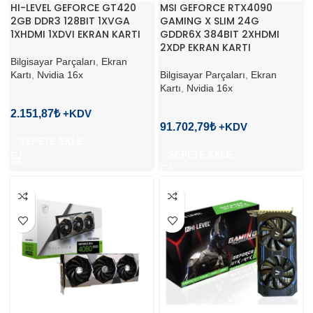
HI-LEVEL GEFORCE GT420
MSI GEFORCE RTX4090
2GB DDR3 128BIT 1XVGA
GAMING X SLIM 24G
1XHDMI 1XDVI EKRAN KARTI
GDDR6X 384BIT 2XHDMI
2XDP EKRAN KARTI
Bilgisayar Parçaları
,
Ekran
Kartı
,
Nvidia 16x
Bilgisayar Parçaları
,
Ekran
Kartı
,
Nvidia 16x
2.151,87
₺
91.702,79
₺
SEPETE EKLE
SEPETE EKLE