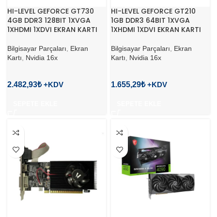
HI-LEVEL GEFORCE GT730
HI-LEVEL GEFORCE GT210
4GB DDR3 128BIT 1XVGA
1GB DDR3 64BIT 1XVGA
1XHDMI 1XDVI EKRAN KARTI
1XHDMI 1XDVI EKRAN KARTI
Bilgisayar Parçaları
,
Ekran
Bilgisayar Parçaları
,
Ekran
Kartı
,
Nvidia 16x
Kartı
,
Nvidia 16x
2.482,93
₺
1.655,29
₺
SEPETE EKLE
SEPETE EKLE