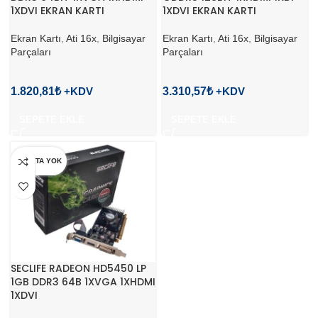
1XDVI EKRAN KARTI
1XDVI EKRAN KARTI
Ekran Kartı
,
Ati 16x
,
Bilgisayar
Ekran Kartı
,
Ati 16x
,
Bilgisayar
Parçaları
Parçaları
1.820,81
₺
3.310,57
₺
SEPETE EKLE
SEPETE EKLE
STOKTA YOK
SECLIFE RADEON HD5450 LP
1GB DDR3 64B 1XVGA 1XHDMI
1XDVI