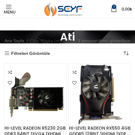
0
0,00
₺
MENU
Ati
Ana Sayfa
Chip Marka ürün
Ati
3 sonucun tümü gösteriliyor
Filtreleri Görüntüle
HI-LEVEL RADEON R5230 2GB
HI-LEVEL RADEON RX550 4GB
DDR3 64BIT 1XVGA 1XHDMI
GDDR5 128BIT 1XHDMI 1XDP