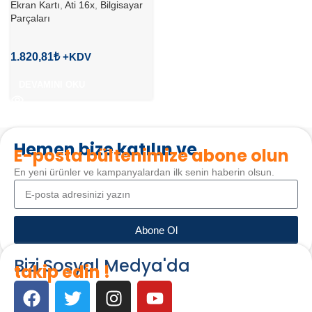
Ekran Kartı
,
Ati 16x
,
Bilgisayar
Parçaları
1.820,81
₺
DEVAMINI OKU
Hemen bize katılın ve
E-posta bültenimize abone olun
En yeni ürünler ve kampanyalardan ilk senin haberin olsun.
Abone Ol
Bizi Sosyal Medya'da
takip edin !