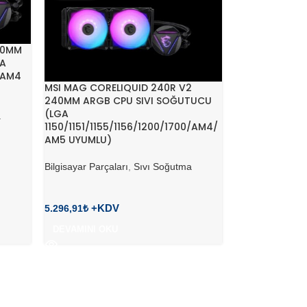
80MM
GA
5/AM4
MSI MAG CORELIQUID 240R V2
240MM ARGB CPU SIVI SOĞUTUCU
(LGA
a
1150/1151/1155/1156/1200/1700/AM4/
AM5 UYUMLU)
Bilgisayar Parçaları
,
Sıvı Soğutma
5.296,91
₺
DEVAMINI OKU