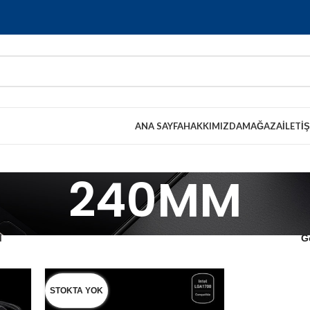
ANA SAYFA
HAKKIMIZDA
MAĞAZA
İLETI
240MM
M
G
STOKTA YOK