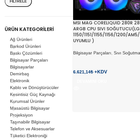
FILTRELE
MSI MAG CORELIQUID 280R 2
ARGB CPU SIVI SOĞUTUCU(L
ÜRÜN KATEGORILERI
1150/1151/1155/1156/1200/AM
Ağ Ürünleri
UYUMLU )
Barkod Ürünleri
Bilgisayar Parçaları
,
Sıvı Soğutm
Baskı Çözümleri
Bilgisayar Parçaları
Bilgisayarlar
6.621,14
₺
Demirbaş
Elektronik
DEVAMINI OKU
Kablo ve Dönüştürücüler
Kesintisiz Güç Kaynağı
Kurumsal Ürünler
Masaüstü Bilgisayar
Projeksiyon
Taşınabilir Bilgisayar
Telefon ve Aksesuarlar
Tüketici Elektroniği