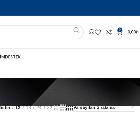
0
0,00
₺
ŞIM
DESTEK
öster
12
18
24
32