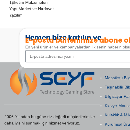
Tüketim Malzemeleri
Yapı Market ve Hırdavat
Yazılım
Hemen bize katılın ve
E-posta bültenimize abone o
En yeni ürünler ve kampanyalardan ilk senin haberin ols
POPÜLER KAT
Masaüstü Bilg
Taşınabilir Bil
Bilgisayar Par
Klavye-Mous
Kulaklık & Mi
2006 Yılından bu güne siz değerli müşterilerimize
daha iyisini sunmak için hizmet veriyoruz.
Kurumsal Ürü