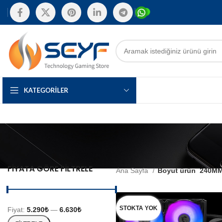
KATEGORILER
FIYATA GÖRE FILTRELE
Ana Sayfa
Boyut ürün
240M
STOKTA YOK
Fiyat:
5.290₺
—
6.630₺