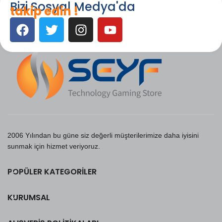
Bizi Sosyal Medya'da
takip edin !
2006 Yılından bu güne siz değerli müşterilerimize daha iyisini
sunmak için hizmet veriyoruz.
POPÜLER KATEGORILER
KURUMSAL