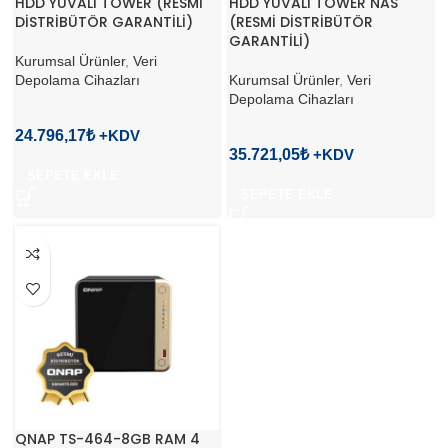
HDD YUVALI TOWER (RESMİ
HDD YUVALI TOWER NAS
DİSTRİBÜTÖR GARANTİLİ)
(RESMİ DİSTRİBÜTÖR
GARANTİLİ)
Kurumsal Ürünler
,
Veri
Depolama Cihazları
Kurumsal Ürünler
,
Veri
Depolama Cihazları
24.796,17
₺
35.721,05
₺
SEPETE EKLE
SEPETE EKLE
QNAP TS-464-8GB RAM 4