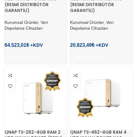
(RESMİ DİSTRİBÜTÖR
(RESMİ DİSTRİBÜTÖR
GARANTİLİ)
GARANTİLİ)
Kurumsal Ürünler
,
Veri
Kurumsal Ürünler
,
Veri
Depolama Cihazları
Depolama Cihazları
64.523,01
₺
20.823,49
₺
SEPETE EKLE
SEPETE EKLE
QNAP TS-262-4GB RAM 2
QNAP TS-462-4GB RAM 4