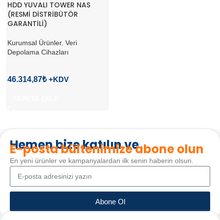
HDD YUVALI TOWER NAS
(RESMİ DİSTRİBÜTÖR
GARANTİLİ)
Kurumsal Ürünler
,
Veri
Depolama Cihazları
46.314,87
₺
SEPETE EKLE
Hemen bize katılın ve
E-posta bültenimize abone olun
En yeni ürünler ve kampanyalardan ilk senin haberin olsun.
Abone Ol