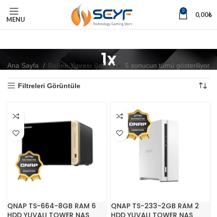
0
0,00
₺
MENU
1x
Ana Sayfa
Bellek Yuvası ürün
1x
5 sonucun tümü gösteriliyor
Filtreleri Görüntüle
QNAP TS-664-8GB RAM 6
QNAP TS-233-2GB RAM 2
HDD YUVALI TOWER NAS
HDD YUVALI TOWER NAS