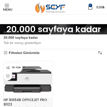
0
0,00
₺
MENU
20.000 sayfaya kadar
Ana Sayfa
Baskı Kapasitesi (Aylık) ürün
20.000 sayfaya kadar
Tek bir sonuç gösteriliyor
Filtreleri Görüntüle
STOKTA YOK
HP 1KR64B OFFICEJET PRO
8023