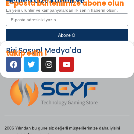
Hemen bize katılın ve
E-posta bültenimize abone olun
En yeni ürünler ve kampanyalardan ilk senin haberin olsun.
Abone Ol
Bizi Sosyal Medya'da
takip edin !
2006 Yılından bu güne siz değerli müşterilerimize daha iyisini