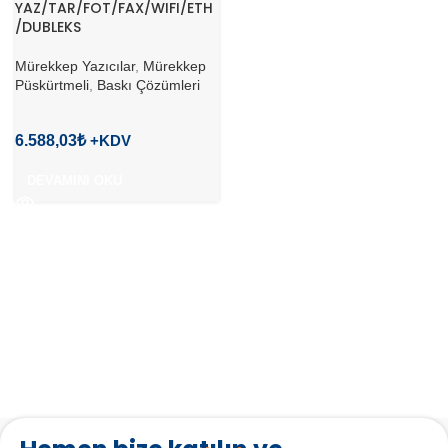
YAZ/TAR/FOT/FAX/WIFI/ETH
/DUBLEKS
Mürekkep Yazıcılar
,
Mürekkep
Püskürtmeli
,
Baskı Çözümleri
6.588,03
₺
DEVAMINI OKU