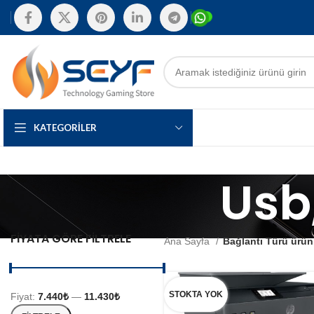
KATEGORILER
Usb
FIYATA GÖRE FILTRELE
Ana Sayfa
Bağlantı Türü ürün
STOKTA YOK
Fiyat:
7.440₺
—
11.430₺