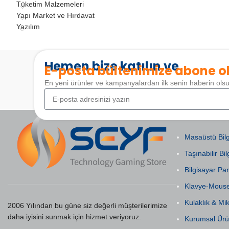
Tüketim Malzemeleri
Yapı Market ve Hırdavat
Yazılım
Hemen bize katılın ve
E-posta bültenimize abone o
En yeni ürünler ve kampanyalardan ilk senin haberin ols
POPÜLER KAT
Masaüstü Bilg
Taşınabilir Bil
Bilgisayar Par
Klavye-Mous
Kulaklık & Mi
2006 Yılından bu güne siz değerli müşterilerimize
daha iyisini sunmak için hizmet veriyoruz.
Kurumsal Ürü