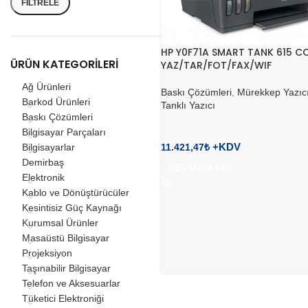
FILTRELE
HP Y0F71A SMART TANK 615 C
ÜRÜN KATEGORILERI
YAZ/TAR/FOT/FAX/WIF
Ağ Ürünleri
Baskı Çözümleri
,
Mürekkep Yazıcı
Barkod Ürünleri
Tanklı Yazıcı
Baskı Çözümleri
Bilgisayar Parçaları
11.421,47
₺
Bilgisayarlar
Demirbaş
DEVAMINI OKU
Elektronik
Kablo ve Dönüştürücüler
Kesintisiz Güç Kaynağı
Kurumsal Ürünler
Masaüstü Bilgisayar
Projeksiyon
Taşınabilir Bilgisayar
Telefon ve Aksesuarlar
Tüketici Elektroniği