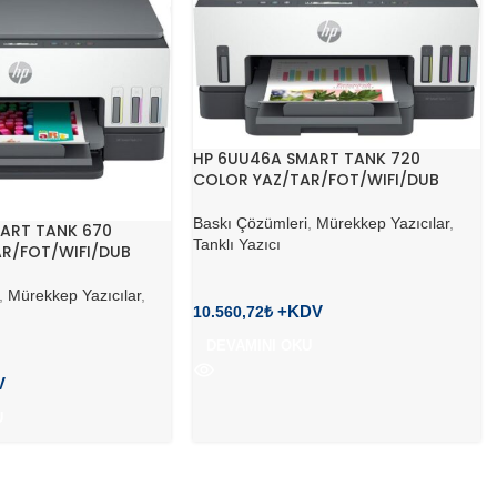
HP 6UU46A SMART TANK 720
COLOR YAZ/TAR/FOT/WIFI/DUB
Baskı Çözümleri
,
Mürekkep Yazıcılar
,
ART TANK 670
Tanklı Yazıcı
R/FOT/WIFI/DUB
,
Mürekkep Yazıcılar
,
10.560,72
₺
DEVAMINI OKU
U