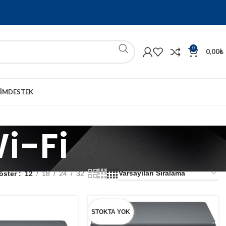
0
0,00
₺
ŞIM
DESTEK
i-Fi
öster
12
18
24
32
STOKTA YOK