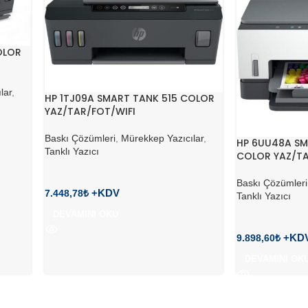
OLOR
lar
,
HP 1TJ09A SMART TANK 515 COLOR
YAZ/TAR/FOT/WIFI
Baskı Çözümleri
,
Mürekkep Yazıcılar
,
HP 6UU48A SM
Tanklı Yazıcı
COLOR YAZ/TA
Baskı Çözümleri
7.448,78
₺
Tanklı Yazıcı
DEVAMINI OKU
9.898,60
₺
DEVAMINI OK