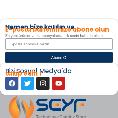
Hemen bize katılın ve
E-posta bültenimize abone olun
En yeni ürünler ve kampanyalardan ilk senin haberin olsun.
Abone Ol
Bizi Sosyal Medya'da
takip edin !