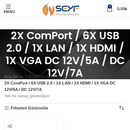
0
0,00
₺
MENU
2X ComPort / 6X USB
2.0 / 1X LAN / 1X HDMI /
1X VGA DC 12V/5A / DC
12V/7A
Ana Sayfa
Bağlantı Noktaları ürün
2X ComPort / 6X USB 2.0 / 1X LAN / 1X HDMI / 1X VGA DC
12V/5A / DC 12V/7A
Tek bir sonuç gösteriliyor
Filtreleri Görüntüle