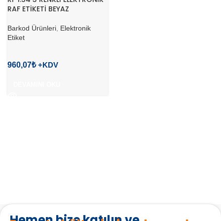
RAF ETİKETİ BEYAZ
Barkod Ürünleri
,
Elektronik
Etiket
960,07
₺
DEVAMINI OKU
Hemen bize katılın ve