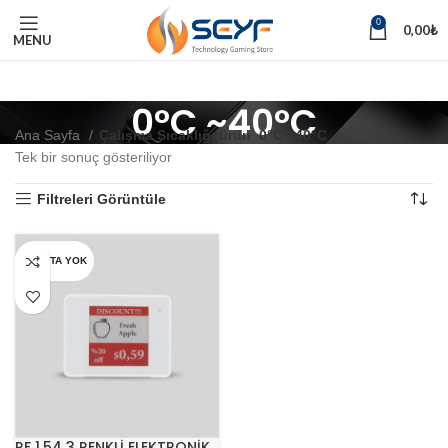
0
0,00
₺
MENU
0°C ~40°C
Ana Sayfa
Çalışma Sıcaklığı ürün
0°C ~40°C
Tek bir sonuç gösteriliyor
Filtreleri Görüntüle
STOKTA YOK
RF 1.54 3 RENKLİ ELEKTRONİK