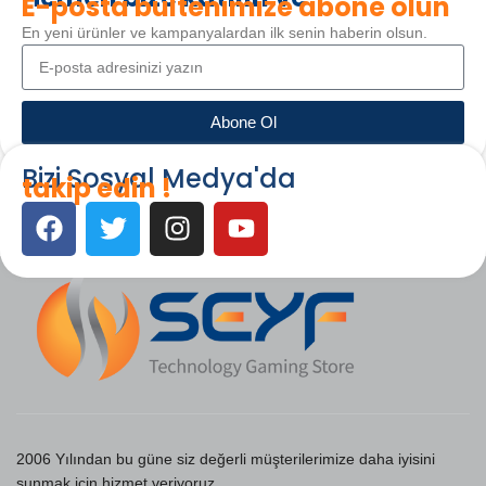
E-posta bültenimize abone olun
En yeni ürünler ve kampanyalardan ilk senin haberin olsun.
Abone Ol
Bizi Sosyal Medya'da
takip edin !
2006 Yılından bu güne siz değerli müşterilerimize daha iyisini
sunmak için hizmet veriyoruz.