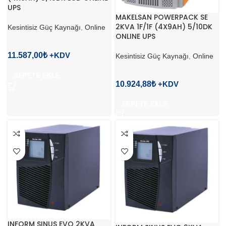
UPS
MAKELSAN POWERPACK SE
2KVA 1F/1F (4X9AH) 5/10DK
Kesintisiz Güç Kaynağı
,
Online
ONLINE UPS
11.587,00
₺
Kesintisiz Güç Kaynağı
,
Online
SEPETE EKLE
10.924,88
₺
SEPETE EKLE
INFORM SINUS EVO 2KVA