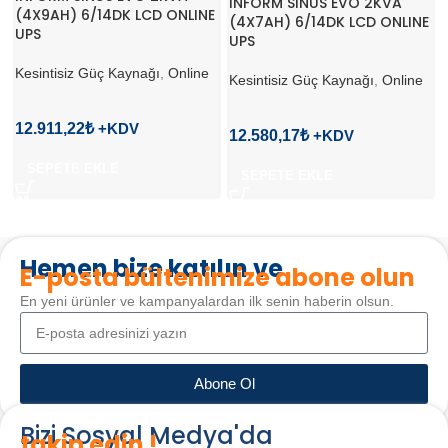
INFORM SINUS EVO 2KVA
(4X9AH) 6/14DK LCD ONLINE
(4X7AH) 6/14DK LCD ONLINE
UPS
UPS
Kesintisiz Güç Kaynağı
,
Online
Kesintisiz Güç Kaynağı
,
Online
12.911,22
₺
12.580,17
₺
SEPETE EKLE
SEPETE EKLE
Hemen bize katılın ve
E-posta bültenimize abone olun
En yeni ürünler ve kampanyalardan ilk senin haberin olsun.
Abone Ol
Bizi Sosyal Medya'da
takip edin !