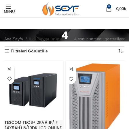
0
0,00
₺
MENU
4
Ana Sayfa
Akü Sayısı ürün
4
4 sonucun tümü gösteriliyor
Filtreleri Görüntüle
TESCOM TEOS+ 2KVA 1F/1F
(4X9AH) 5/10DK LCD ONLINE