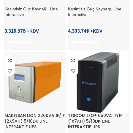
Kesintisiz Güç Kaynağı
,
Line
Kesintisiz Güç Kaynağı
,
Line
Interactive
Interactive
3.310,57
₺
4.303,74
₺
SEPETE EKLE
SEPETE EKLE
MAKELSAN LION 2200VA 1F/1F
TESCOM LEO+ 650VA 1F/1F
(2X9AH) 5/10DK LINE
(1X7AH) 5/10DK LINE
INTERAKTIF UPS
INTERAKTIF UPS