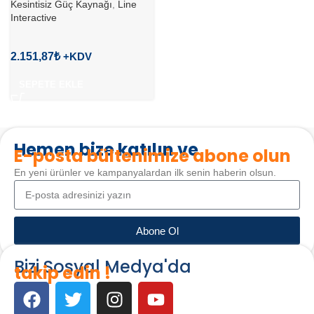
Kesintisiz Güç Kaynağı
,
Line
Interactive
2.151,87
₺
SEPETE EKLE
Hemen bize katılın ve
E-posta bültenimize abone olun
En yeni ürünler ve kampanyalardan ilk senin haberin olsun.
Abone Ol
Bizi Sosyal Medya'da
takip edin !