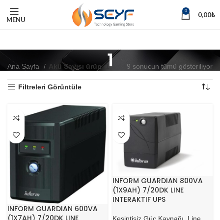
0
0,00
₺
MENU
1
Ana Sayfa
Akü Sayısı ürün
1
9 sonucun tümü gösteriliyor
Filtreleri Görüntüle
INFORM GUARDIAN 800VA
(1X9AH) 7/20DK LINE
INTERAKTIF UPS
INFORM GUARDIAN 600VA
(1X7AH) 7/20DK LINE
Kesintisiz Güç Kaynağı
,
Line