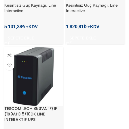
Kesintisiz Güç Kaynağı
,
Line
Kesintisiz Güç Kaynağı
,
Line
Interactive
Interactive
5.131,38
₺
1.820,81
₺
SEPETE EKLE
SEPETE EKLE
TESCOM LEO+ 850VA 1F/1F
(1X9AH) 5/10DK LINE
INTERAKTIF UPS